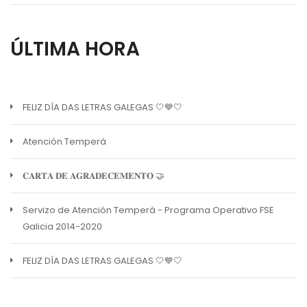
ÚLTIMA HORA
FELIZ DÍA DAS LETRAS GALEGAS 🤍💙🤍
Atención Temperá
𝐂𝐀𝐑𝐓𝐀 𝐃𝐄 𝐀𝐆𝐑𝐀𝐃𝐄𝐂𝐄𝐌𝐄𝐍𝐓𝐎 🤝
Servizo de Atención Temperá - Programa Operativo FSE
Galicia 2014-2020
FELIZ DÍA DAS LETRAS GALEGAS 🤍💙🤍