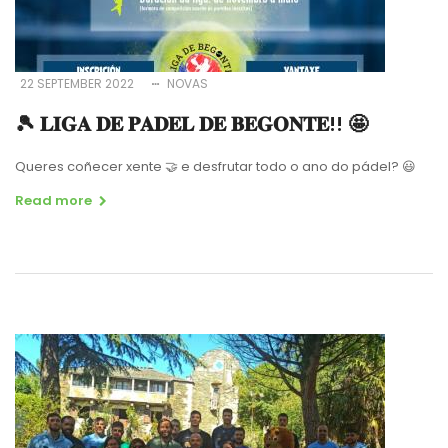
22 SEPTEMBER 2022
NOVAS
🎾 𝐋𝐈𝐆𝐀 𝐃𝐄 𝐏𝐀𝐃𝐄𝐋 𝐃𝐄 𝐁𝐄𝐆𝐎𝐍𝐓𝐄!! 🤩
Queres coñecer xente 🤝 e desfrutar todo o ano do pádel? 😃
Read more