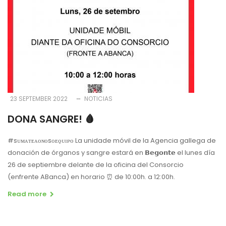
23 SEPTEMBER 2022
NOTICIAS
DONA SANGRE! 🩸
#sᴜᴍᴀᴛᴇᴀᴏɴᴏsᴏᴇǫᴜɪᴘᴏ La unidade móvil de la Agencia gallega de
donación de órganos y sangre estará en 𝗕𝗲𝗴𝗼𝗻𝘁𝗲 el lunes día
26 de septiembre delante de la oficina del Consorcio
(enfrente ABanca) en horario ⏰ de 10:00h. a 12:00h.
Read more