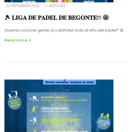
22 SEPTEMBER 2022
NOTICIAS
🎾 𝐋𝐈𝐆𝐀 𝐃𝐄 𝐏𝐀𝐃𝐄𝐋 𝐃𝐄 𝐁𝐄𝐆𝐎𝐍𝐓𝐄!! 🤩
Quieres conocer gente 🤝 y disfrutar todo el año del pádel? 😃
Read more