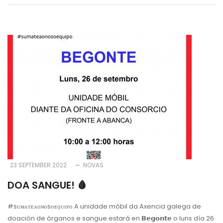
23 SEPTEMBER 2022
NOVAS
DOA SANGUE! 🩸
#sᴜᴍᴀᴛᴇᴀᴏɴᴏsᴏᴇǫᴜɪᴘᴏ A unidade móbil da Axencia galega de
doación de órganos e sangue estará en 𝗕𝗲𝗴𝗼𝗻𝘁𝗲 o luns día 26