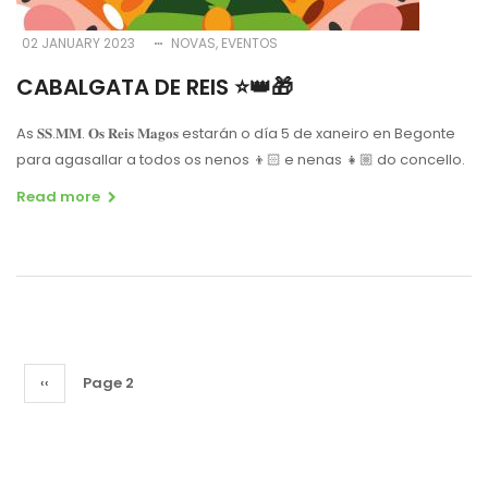
02 JANUARY 2023
NOVAS
EVENTOS
CABALGATA DE REIS ⭐️👑🎁
As 𝐒𝐒.𝐌𝐌. 𝐎𝐬 𝐑𝐞𝐢𝐬 𝐌𝐚𝐠𝐨𝐬 estarán o día 5 de xaneiro en Begonte
para agasallar a todos os nenos 👦🏻 e nenas 👧🏼 do concello.
Read more
Pagination
Previous
‹‹
Page 2
page