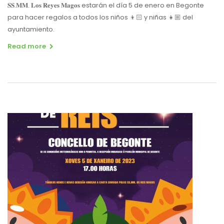
𝐒𝐒.𝐌𝐌. 𝐋𝐨𝐬 𝐑𝐞𝐲𝐞𝐬 𝐌𝐚𝐠𝐨𝐬 estarán el día 5 de enero en Begonte
para hacer regalos a todos los niños 👦🏻 y niñas 👧🏼 del
ayuntamiento.
Read more