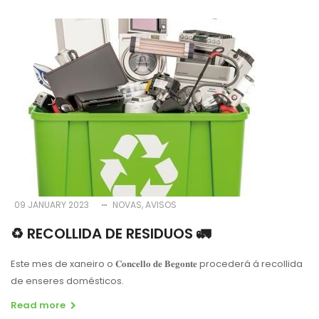
09 JANUARY 2023
NOVAS
AVISOS
♻️ RECOLLIDA DE RESIDUOS 🚛
Este mes de xaneiro o 𝐂𝐨𝐧𝐜𝐞𝐥𝐥𝐨 𝐝𝐞 𝐁𝐞𝐠𝐨𝐧𝐭𝐞 procederá á recollida
de enseres domésticos.
Read more