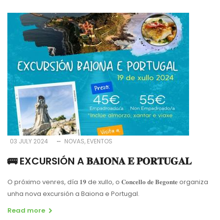
03 JULY 2024
NOVAS
EVENTOS
🚌 EXCURSIÓN A 𝐁𝐀𝐈𝐎𝐍𝐀 𝐄 𝐏𝐎𝐑𝐓𝐔𝐆𝐀𝐋
O próximo venres, día 𝟏𝟗 de xullo, o 𝐂𝐨𝐧𝐜𝐞𝐥𝐥𝐨 𝐝𝐞 𝐁𝐞𝐠𝐨𝐧𝐭𝐞 organiza
unha nova excursión a Baiona e Portugal.
Read more