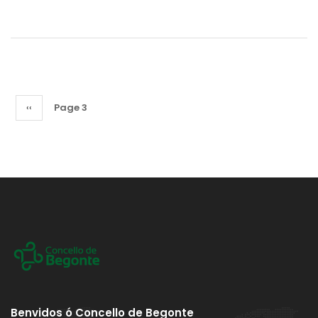
Pagination
Previous
‹‹
Page 3
page
Benvidos ó Concello de Begonte