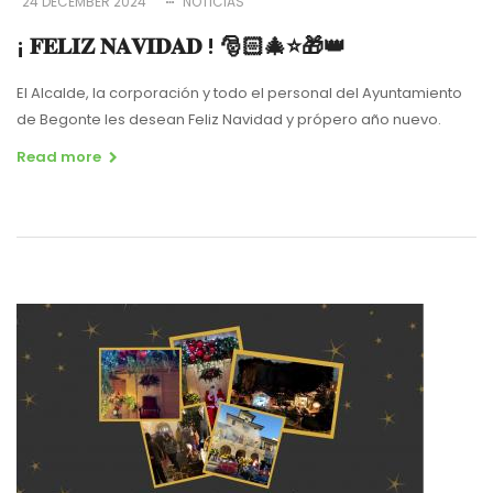
24 DECEMBER 2024
NOTICIAS
¡ 𝐅𝐄𝐋𝐈𝐙 𝐍𝐀𝐕𝐈𝐃𝐀𝐃 ! 🎅🏻🎄⭐️🎁👑
El Alcalde, la corporación y todo el personal del Ayuntamiento
de Begonte les desean Feliz Navidad y própero año nuevo.
Read more