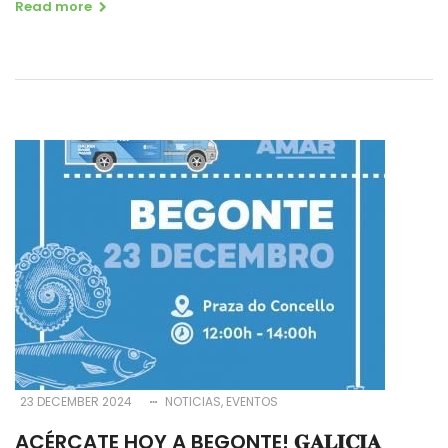
Read more
23 DECEMBER 2024
NOTICIAS
EVENTOS
ACÉRCATE HOY A BEGONTE! 𝐆𝐀𝐋𝐈𝐂𝐈𝐀