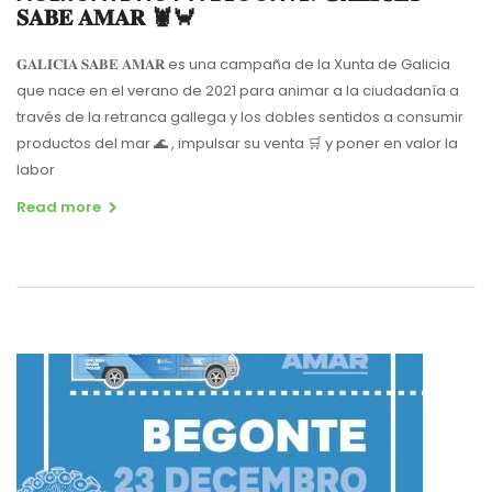
𝐒𝐀𝐁𝐄 𝐀𝐌𝐀𝐑 🦞🦀
𝐆𝐀𝐋𝐈𝐂𝐈𝐀 𝐒𝐀𝐁𝐄 𝐀𝐌𝐀𝐑 es una campaña de la Xunta de Galicia
que nace en el verano de 2021 para animar a la ciudadanía a
través de la retranca gallega y los dobles sentidos a consumir
productos del mar 🌊 , impulsar su venta 🛒 y poner en valor la
labor
Read more