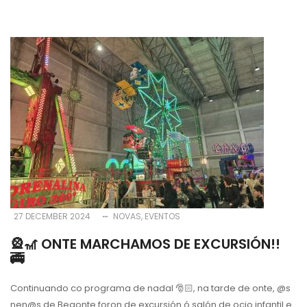
27 DECEMBER 2024
NOVAS
EVENTOS
🎡🎢 ONTE MARCHAMOS DE EXCURSIÓN!!
🚎
Continuando co programa de nadal
🎅🏻
, na tarde de onte, @s
nen@s de Begonte foron de excursión ó salón de ocio infantil e