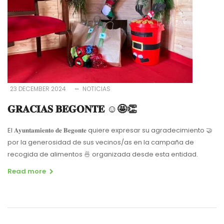
23 DECEMBER 2024
NOTICIAS
𝐆𝐑𝐀𝐂𝐈𝐀𝐒 𝐁𝐄𝐆𝐎𝐍𝐓𝐄 ☺️🤩👏
El 𝐀𝐲𝐮𝐧𝐭𝐚𝐦𝐢𝐞𝐧𝐭𝐨 𝐝𝐞 𝐁𝐞𝐠𝐨𝐧𝐭𝐞 quiere expresar su agradecimiento
🤝
por la generosidad de sus vecinos/as en la campaña de
recogida de alimentos
🍜
organizada desde esta entidad.
Read more