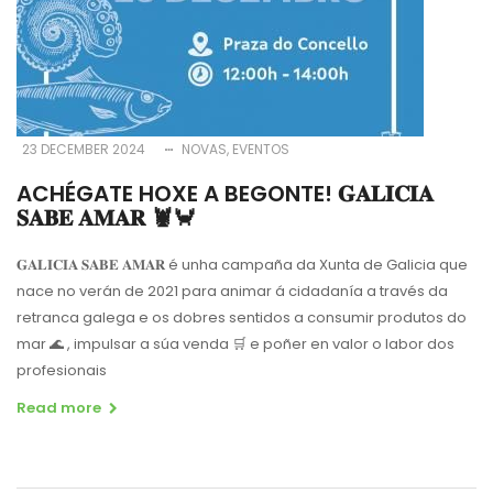
23 DECEMBER 2024
NOVAS
EVENTOS
ACHÉGATE HOXE A BEGONTE! 𝐆𝐀𝐋𝐈𝐂𝐈𝐀
𝐒𝐀𝐁𝐄 𝐀𝐌𝐀𝐑 🦞🦀
𝐆𝐀𝐋𝐈𝐂𝐈𝐀 𝐒𝐀𝐁𝐄 𝐀𝐌𝐀𝐑 é unha campaña da Xunta de Galicia que
nace no verán de 2021 para animar á cidadanía a través da
retranca galega e os dobres sentidos a consumir produtos do
mar 🌊 , impulsar a súa venda 🛒 e poñer en valor o labor dos
profesionais
Read more