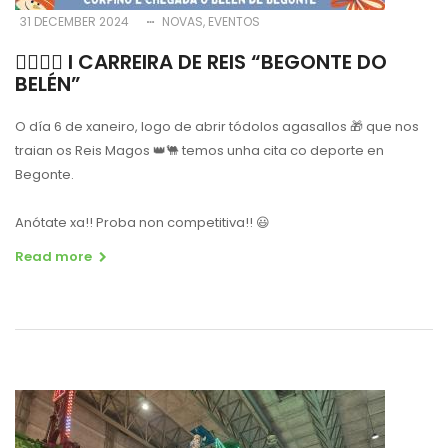
31 DECEMBER 2024
NOVAS
EVENTOS
🏃‍♀️🏃‍♂️ I CARREIRA DE REIS “BEGONTE DO
BELÉN”
O día 6 de xaneiro, logo de abrir tódolos agasallos 🎁 que nos
traian os Reis Magos 👑🐫 temos unha cita co deporte en
Begonte.
Anótate xa!! Proba non competitiva!! 😃
Read more