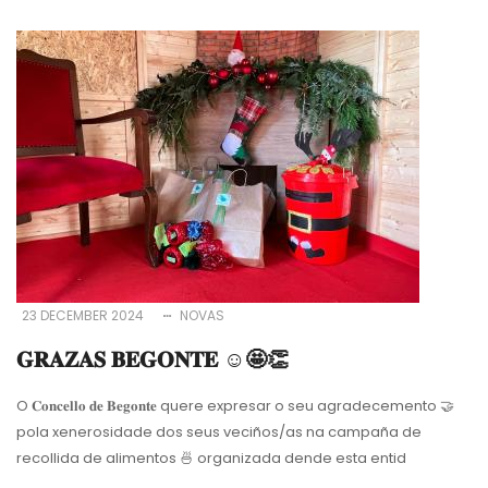
23 DECEMBER 2024
NOVAS
𝐆𝐑𝐀𝐙𝐀𝐒 𝐁𝐄𝐆𝐎𝐍𝐓𝐄 ☺️🤩👏
O 𝐂𝐨𝐧𝐜𝐞𝐥𝐥𝐨 𝐝𝐞 𝐁𝐞𝐠𝐨𝐧𝐭𝐞 quere expresar o seu agradecemento
🤝
pola xenerosidade dos seus veciños/as na campaña de
recollida de alimentos
🍜
organizada dende esta entid