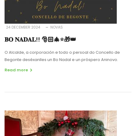
24 DECEMBER 2024
NOVAS
𝐁𝐎 𝐍𝐀𝐃𝐀𝐋!! 🎅🏻🎄⭐️🎁👑
O Alcalde, a corporación e todo o persoal do Concello de
Begonte deséxanlles un Bo Nadal e un próspero Aninovo.
Read more