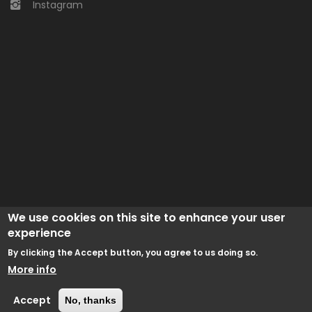
Instagram
We use cookies on this site to enhance your user
experience
By clicking the Accept button, you agree to us doing so.
More info
© 2024 Concello de Begonte /
GaliciaDigital
/
Aviso Legal
/
Política de cookies
/
Accesibilidad
Accept
No, thanks