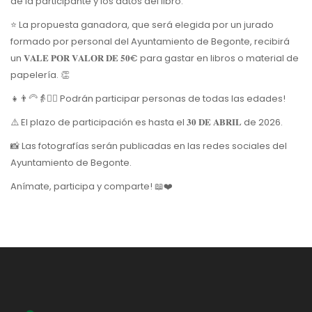
de la participante y los datos del libro.
⭐️ La propuesta ganadora, que será elegida por un jurado
formado por personal del Ayuntamiento de Begonte, recibirá
un 𝐕𝐀𝐋𝐄 𝐏𝐎𝐑 𝐕𝐀𝐋𝐎𝐑 𝐃𝐄 𝟓𝟎€ para gastar en libros o material de
papelería. 👏
👧👨‍🦳👵🧔‍♂️ Podrán participar personas de todas las edades!
⚠️ El plazo de participación es hasta el 𝟑𝟎 𝐃𝐄 𝐀𝐁𝐑𝐈𝐋 de 2026.
📸 Las fotografías serán publicadas en las redes sociales del
Ayuntamiento de Begonte.
Anímate, participa y comparte! 📖❤️