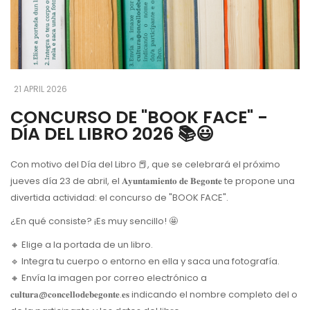
21 APRIL 2026
CONCURSO DE "BOOK FACE" -
DÍA DEL LIBRO 2026 📚😃
Con motivo del Día del Libro 📕, que se celebrará el próximo
jueves día 23 de abril, el 𝐀𝐲𝐮𝐧𝐭𝐚𝐦𝐢𝐞𝐧𝐭𝐨 𝐝𝐞 𝐁𝐞𝐠𝐨𝐧𝐭𝐞 te propone una
divertida actividad: el concurso de "BOOK FACE".
¿En qué consiste? ¡Es muy sencillo! 🤩
🔸 Elige a la portada de un libro.
🔹 Integra tu cuerpo o entorno en ella y saca una fotografía.
🔸 Envía la imagen por correo electrónico a
𝐜𝐮𝐥𝐭𝐮𝐫𝐚@𝐜𝐨𝐧𝐜𝐞𝐥𝐥𝐨𝐝𝐞𝐛𝐞𝐠𝐨𝐧𝐭𝐞.𝐞𝐬 indicando el nombre completo del o