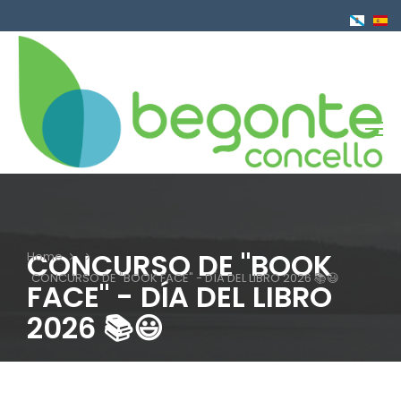
Skip
to
main
content
CONCURSO DE "BOOK
Home
Breadcrumb
CONCURSO DE "BOOK FACE" - DÍA DEL LIBRO 2026 📚😃
FACE" - DÍA DEL LIBRO
2026 📚😃