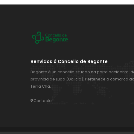
Benvidos ó Concello de Begonte
Begonte é un concello situado na parte occidental d
provincia de Lugo (Galicia). Pertenece á comarca d
Terra Chá.
Contacto