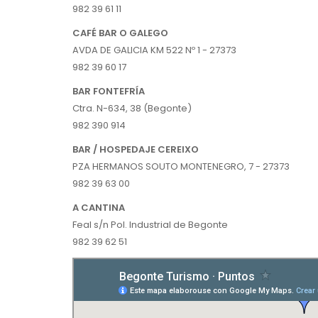
982 39 61 11
CAFÉ BAR O GALEGO
AVDA DE GALICIA KM 522 Nº 1 - 27373
982 39 60 17
BAR FONTEFRÍA
Ctra. N-634, 38 (Begonte)
982 390 914
BAR / HOSPEDAJE CEREIXO
PZA HERMANOS SOUTO MONTENEGRO, 7 - 27373
982 39 63 00
A CANTINA
Feal s/n Pol. Industrial de Begonte
982 39 62 51