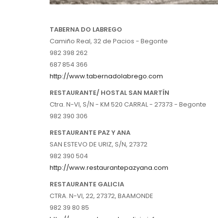
TABERNA DO LABREGO
Camiño Real, 32 de Pacios - Begonte
982 398 262
687 854 366
http://www.tabernadolabrego.com
RESTAURANTE/ HOSTAL SAN MARTÍN
Ctra. N-VI, S/N - KM 520 CARRAL - 27373 - Begonte
982 390 306
RESTAURANTE PAZ Y ANA
SAN ESTEVO DE URIZ, S/N, 27372
982 390 504
http://www.restaurantepazyana.com
RESTAURANTE GALICIA
CTRA. N-VI, 22, 27372, BAAMONDE
982 39 80 85