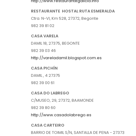
http://www.restaurantegalicia.info
RESTAURANTE HOSTAL RUTA ESMERALDA
Ctra. N-VI, Km 528, 27372, Begonte
982 39 81 02
CASA VARELA
DAMIL 18, 27375, BEGONTE
982 39 03 46
http://vareladamil.blogspot.com.es
CASA PICHÍN
DAMIL , 4 27375
982 39 00 61
CASA DO LABREGO
C/MUSEO, 29, 27372, BAAMONDE
982 39 80 60
http://www.casadolabrego.es
CASA CARTEIRO
BARRIO DE TOIMIL S/N, SANTALLA DE PENA - 27373