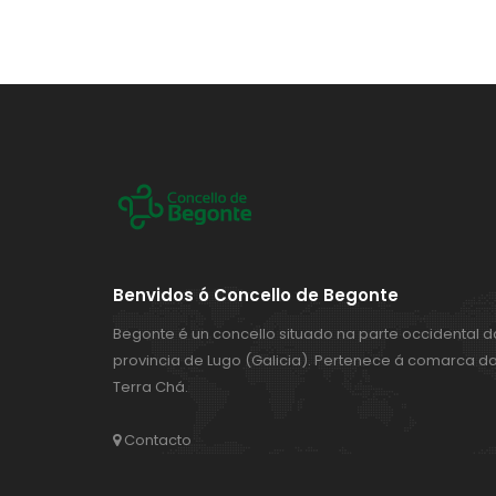
Benvidos ó Concello de Begonte
Begonte é un concello situado na parte occidental d
provincia de Lugo (Galicia). Pertenece á comarca d
Terra Chá.
Contacto