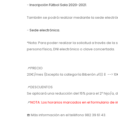
-
Inscripción Fútbol Sala 2020-2021.
También se podrá realizar mediante la sede electró
-
Sede electrónica.
*Nota: Para poder realizar la solicitud a través de l
persona física, DNI electrónico o clave concertada.
📌PRECIO
20€/mes (Excepto la categoría Biberón 👶🏻🍼 --> 10
📌DESCUENTOS
Se aplicará una reducción del 15% para el 2º hijo/a, de
📌
NOTA: Los horarios marcados en el formulario de inscr
☎️ Más información en el teléfono 982 39 61 43.