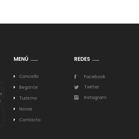
MENÚ
REDES
Concello
Facebook
Twitter
Begonte
a
Instagram
Turismo
a
Novas
Contacto