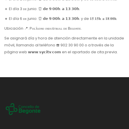
🔹 El día 3 ᴅᴇ junio: ⏰ 𝗱𝗲 𝟵:𝟬𝟬𝗵. 𝗮 𝟭𝟯:𝟯𝟬𝗵.
🔸 El día 6 ᴅᴇ junio: ⏰ 𝗱𝗲 𝟵:𝟬𝟬𝗵. 𝗮 𝟭𝟯:𝟯𝟬𝗵. y de 𝟏𝟓:𝟏𝟓𝐡. 𝐚 𝟏𝟖:𝟎𝟎𝐡.
Ubicación 📍: Pᴏʟíɢᴏɴᴏ ɪɴᴅᴜsᴛʀɪᴀʟ ᴅᴇ Bᴇɢᴏɴᴛᴇ.
Se asignará día y hora de atención directamente en la unidade
móvil, llamando al teléfono ☎️ 902 30 90 00 o a través de la
página web 𝘄𝘄𝘄.𝘀𝘆𝗰𝗶𝘁𝘃.𝗰𝗼𝗺 en el apartado de cita previa.