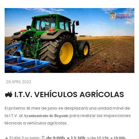
28 APRIL 2022
🚜 I.T.V. VEHÍCULOS AGRÍCOLAS
El próximo 📅 mes de junio se desplazará una unidad móvil de
la I.T.V. al 𝐀𝐲𝐮𝐧𝐭𝐚𝐦𝐢𝐞𝐧𝐭𝐨 𝐝𝐞 𝐁𝐞𝐠𝐨𝐧𝐭𝐞 para realizar las inspecciones
técnicas a vehículos agrícolas.
🔸 El día 2 ᴅᴇ junio: ⏰ 𝗱𝗲 𝟵:𝟬𝟬𝗵. 𝗮 𝟭𝟯:𝟯𝟬𝗵. y de 𝟏𝟓:𝟏𝟓𝐡. 𝐚 𝟏𝟖:𝟎𝟎𝐡.