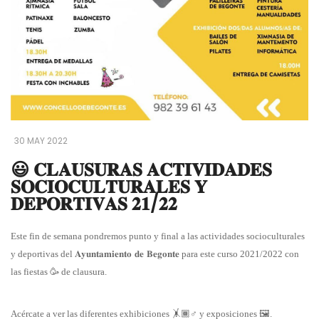
30 MAY 2022
😃 𝐂𝐋𝐀𝐔𝐒𝐔𝐑𝐀𝐒 𝐀𝐂𝐓𝐈𝐕𝐈𝐃𝐀𝐃𝐄𝐒
𝐒𝐎𝐂𝐈𝐎𝐂𝐔𝐋𝐓𝐔𝐑𝐀𝐋𝐄𝐒 𝐘
𝐃𝐄𝐏𝐎𝐑𝐓𝐈𝐕𝐀𝐒 𝟐𝟏/𝟐𝟐
Este fin de semana pondremos punto y final a las actividades socioculturales
𝐀𝐲𝐮𝐧𝐭𝐚𝐦𝐢𝐞𝐧𝐭𝐨
𝐝𝐞
𝐁𝐞𝐠𝐨𝐧𝐭𝐞
y deportivas del
para este curso 2021/2022 con
las fiestas
🥳
de clausura.
Acércate a ver las diferentes exhibiciones
🤸
🏾
‍♂
y exposiciones
🖼
.