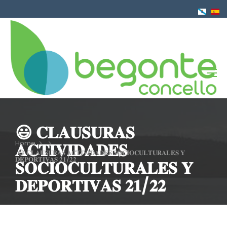
Skip
to
main
content
😃 𝐂𝐋𝐀𝐔𝐒𝐔𝐑𝐀𝐒
Home
𝐀𝐂𝐓𝐈𝐕𝐈𝐃𝐀𝐃𝐄𝐒
Breadcrumb
😃 𝐂𝐋𝐀𝐔𝐒𝐔𝐑𝐀𝐒 𝐀𝐂𝐓𝐈𝐕𝐈𝐃𝐀𝐃𝐄𝐒 𝐒𝐎𝐂𝐈𝐎𝐂𝐔𝐋𝐓𝐔𝐑𝐀𝐋𝐄𝐒 𝐘
𝐃𝐄𝐏𝐎𝐑𝐓𝐈𝐕𝐀𝐒 𝟐𝟏/𝟐𝟐
𝐒𝐎𝐂𝐈𝐎𝐂𝐔𝐋𝐓𝐔𝐑𝐀𝐋𝐄𝐒 𝐘
𝐃𝐄𝐏𝐎𝐑𝐓𝐈𝐕𝐀𝐒 𝟐𝟏/𝟐𝟐