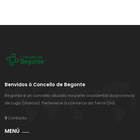
Benvidos ó Concello de Begonte
Begonte é un concello situado na parte occidental da provincia
de Lugo (Galicia). Pertenece á comarca da Terra Chá.
Contacto
MENÚ