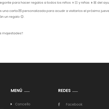
 enero en Begonte para hacer regalos a todos los niños 👦🏻 y niñas 👧🏼 del 
ndoles estes días una carta 💌 personalizada para acudir a visitarlos el próxim
án un regalo 😊.
us majestades‼️
MENÚ
REDES
Concello
Facebook