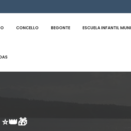
s
IO
CONCELLO
BEGONTE
ESCUELA INFANTIL MUN
DAS
⭐️👑🎁