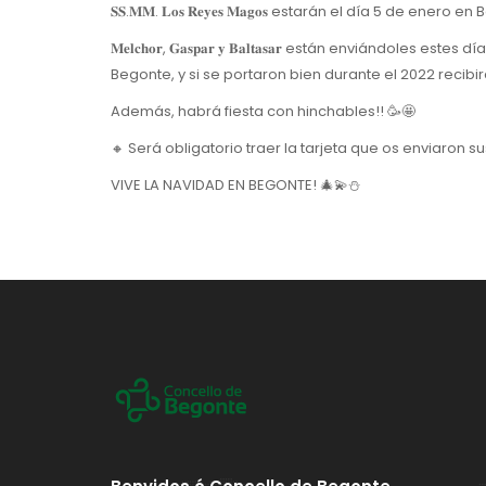
𝐒𝐒.𝐌𝐌. 𝐋𝐨𝐬 𝐑𝐞𝐲𝐞𝐬 𝐌𝐚𝐠𝐨𝐬 estarán el día 5 de
𝐌𝐞𝐥𝐜𝐡𝐨𝐫, 𝐆𝐚𝐬𝐩𝐚𝐫 𝐲 𝐁𝐚𝐥𝐭𝐚𝐬𝐚𝐫 están enviá
Begonte, y si se portaron bien durante el 2022 recibir
Además, habrá fiesta con hinchables!! 🥳🤩
🔸 Será obligatorio traer la tarjeta que os enviaron s
VIVE LA NAVIDAD EN BEGONTE! 🎄💫⛄️