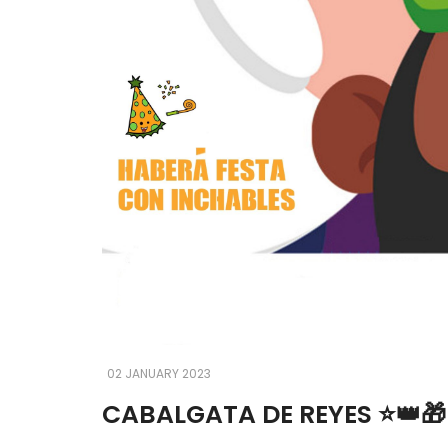
02 JANUARY 2023
CABALGATA DE REYES ⭐️👑🎁