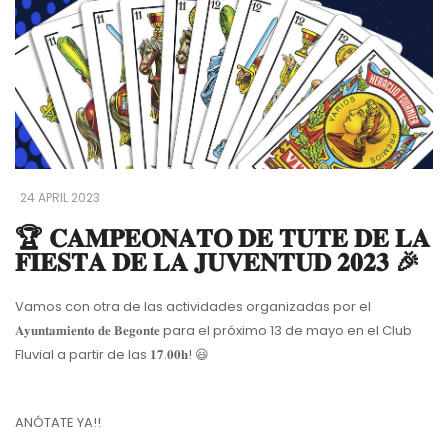
24 APRIL 2023
🏆 𝐂𝐀𝐌𝐏𝐄𝐎𝐍𝐀𝐓𝐎 𝐃𝐄 𝐓𝐔𝐓𝐄 𝐃𝐄 𝐋𝐀
𝐅𝐈𝐄𝐒𝐓𝐀 𝐃𝐄 𝐋𝐀 𝐉𝐔𝐕𝐄𝐍𝐓𝐔𝐃 𝟐𝟎𝟐𝟑 🎉
Vamos con otra de las actividades organizadas por el
𝐀𝐲𝐮𝐧𝐭𝐚𝐦𝐢𝐞𝐧𝐭𝐨 𝐝𝐞 𝐁𝐞𝐠𝐨𝐧𝐭𝐞 para el próximo 13 de mayo en el Club
Fluvial a partir de las 𝟏𝟕.𝟎𝟎𝐡! 😃
ANÓTATE YA!!