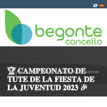
Skip
to
main
content
Home
🏆 𝐂𝐀𝐌𝐏𝐄𝐎𝐍𝐀𝐓𝐎 𝐃𝐄
Breadcrumb
🏆 𝐂𝐀𝐌𝐏𝐄𝐎𝐍𝐀𝐓𝐎 𝐃𝐄 𝐓𝐔𝐓𝐄 𝐃𝐄 𝐋𝐀 𝐅𝐈𝐄𝐒𝐓𝐀 𝐃𝐄 𝐋𝐀 𝐉𝐔𝐕𝐄𝐍𝐓𝐔𝐃
𝟐𝟎𝟐𝟑 🎉
𝐓𝐔𝐓𝐄 𝐃𝐄 𝐋𝐀 𝐅𝐈𝐄𝐒𝐓𝐀 𝐃𝐄
𝐋𝐀 𝐉𝐔𝐕𝐄𝐍𝐓𝐔𝐃 𝟐𝟎𝟐𝟑 🎉