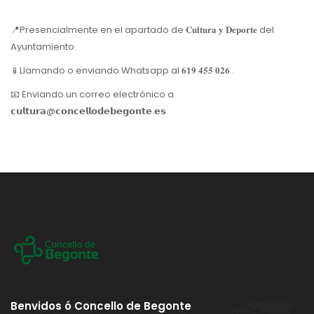
📍Presencialmente en el apartado de 𝐂𝐮𝐥𝐭𝐮𝐫𝐚 𝐲 𝐃𝐞𝐩𝐨𝐫𝐭𝐞 del
Ayuntamiento.
📱Llamando o enviando Whatsapp al 𝟔𝟏𝟗 𝟒𝟓𝟓 𝟎𝟐𝟔 .
📧 Enviando un correo electrónico a
𝗰𝘂𝗹𝘁𝘂𝗿𝗮@𝗰𝗼𝗻𝗰𝗲𝗹𝗹𝗼𝗱𝗲𝗯𝗲𝗴𝗼𝗻𝘁𝗲.𝗲𝘀
Benvidos ó Concello de Begonte