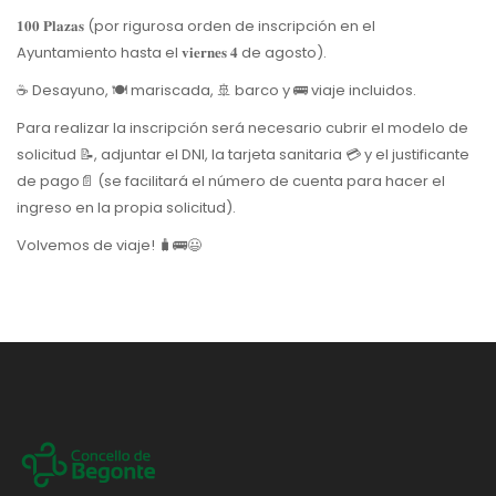
𝟏𝟎𝟎 𝐏𝐥𝐚𝐳𝐚𝐬 (por rigurosa orden de inscripción en el
Ayuntamiento hasta el 𝐯𝐢𝐞𝐫𝐧𝐞𝐬 𝟒 de agosto).
☕️ Desayuno, 🍽 mariscada, 🚢 barco y 🚌 viaje incluidos.
Para realizar la inscripción será necesario cubrir el modelo de
solicitud 📝, adjuntar el DNI, la tarjeta sanitaria 💳 y el justificante
de pago📄 (se facilitará el número de cuenta para hacer el
ingreso en la propia solicitud).
Volvemos de viaje! 🧳🚌😃