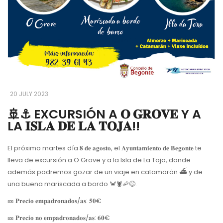
20 JULY 2023
🚢⚓️ EXCURSIÓN A 𝐎 𝐆𝐑𝐎𝐕𝐄 Y A
LA 𝐈𝐒𝐋𝐀 𝐃𝐄 𝐋𝐀 𝐓𝐎𝐉𝐀!!
El próximo martes día 𝟖 𝐝𝐞 𝐚𝐠𝐨𝐬𝐭𝐨, el 𝐀𝐲𝐮𝐧𝐭𝐚𝐦𝐢𝐞𝐧𝐭𝐨 𝐝𝐞 𝐁𝐞𝐠𝐨𝐧𝐭𝐞 te
lleva de excursión a O Grove y a la Isla de La Toja, donde
además podremos gozar de un viaje en catamarán ⛴ y de
una buena mariscada a bordo 🦀🦞🦐😋.
🎫 𝐏𝐫𝐞𝐜𝐢𝐨 𝐞𝐦𝐩𝐚𝐝𝐫𝐨𝐧𝐚𝐝𝐨𝐬/𝐚𝐬: 𝟓𝟎€
🎫 𝐏𝐫𝐞𝐜𝐢𝐨 𝐧𝐨 𝐞𝐦𝐩𝐚𝐝𝐫𝐨𝐧𝐚𝐝𝐨𝐬/𝐚𝐬: 𝟔𝟎€