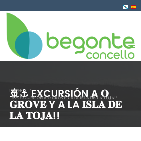
Skip
to
main
content
🚢⚓️ EXCURSIÓN A 𝐎
Home
Breadcrumb
🚢⚓️ EXCURSIÓN A 𝐎 𝐆𝐑𝐎𝐕𝐄 Y A LA 𝐈𝐒𝐋𝐀 𝐃𝐄 𝐋𝐀 𝐓𝐎𝐉𝐀!!
𝐆𝐑𝐎𝐕𝐄 Y A LA 𝐈𝐒𝐋𝐀 𝐃𝐄
𝐋𝐀 𝐓𝐎𝐉𝐀!!