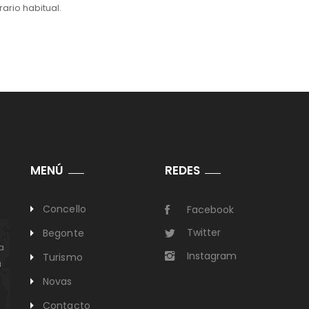
rario habitual.
MENÚ
REDES
Concello
Facebook
Twitter
Begonte
a
Instagram
Turismo
a
Novas
Contacto