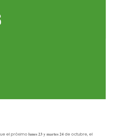
𝐥𝐮𝐧𝐞𝐬 𝟐𝟑 𝐲 𝐦𝐚𝐫𝐭𝐞𝐬 𝟐𝟒 de octubre, el