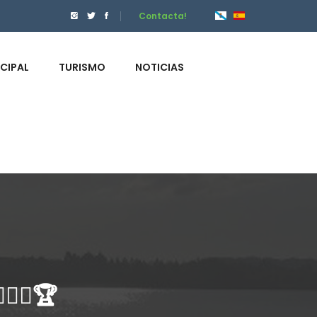
Contacta!
ICIPAL
TURISMO
NOTICIAS
🏋️‍♀️🏆