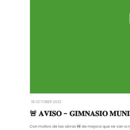
18 OCTOBER 2023
🚨 𝐀𝐕𝐈𝐒𝐎 - 𝐆𝐈𝐌𝐍𝐀𝐒𝐈𝐎 𝐌𝐔𝐍𝐈
Con motivo de las obras 🚧 de mejora que se van a realizar