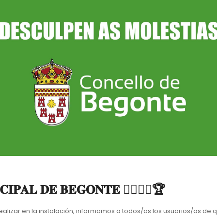
𝐈𝐏𝐀𝐋 𝐃𝐄 𝐁𝐄𝐆𝐎𝐍𝐓𝐄 🤸‍♀️🏋️‍♀️🏆
 en la instalación, informamos a todos/as los usuarios/as de que el próximo 