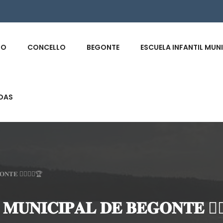
s
IO
CONCELLO
BEGONTE
ESCUELA INFANTIL MUN
DAS
𝐍𝐓𝐄 🤸‍♀️🏋️‍♀️🏆
𝐌𝐔𝐍𝐈𝐂𝐈𝐏𝐀𝐋 𝐃𝐄 𝐁𝐄𝐆𝐎𝐍𝐓𝐄 🤸‍♀️