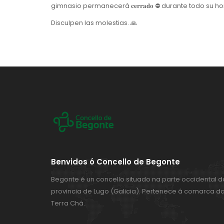
gimnasio permanecerá 𝐜𝐞𝐫𝐫𝐚𝐝𝐨 ⛔️ durante todo su ho
Disculpen las molestias. 🙏
Benvidos ó Concello de Begonte
Begonte é un concello situado na parte occidental d
provincia de Lugo (Galicia). Pertenece á comarca d
Terra Chá.