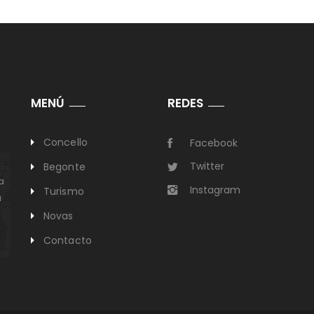
MENÚ
REDES
Concello
Facebook
Twitter
Begonte
a
Instagram
Turismo
a
Novas
Contacto