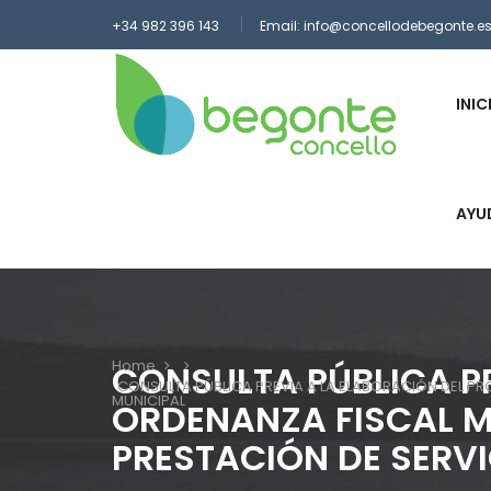
Skip
+34 982 396 143
Email: info@concellodebegonte.e
to
main
content
INIC
AYU
Home
CONSULTA PÚBLICA P
Breadcrumb
CONSULTA PÚBLICA PREVIA A LA ELABORACIÓN DEL PR
MUNICIPAL
ORDENANZA FISCAL M
PRESTACIÓN DE SERVI