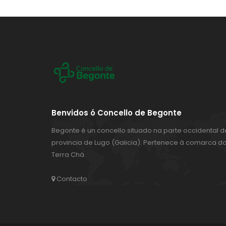
Benvidos ó Concello de Begonte
Begonte é un concello situado na parte occidental d
provincia de Lugo (Galicia). Pertenece á comarca d
Terra Chá.
Contacto