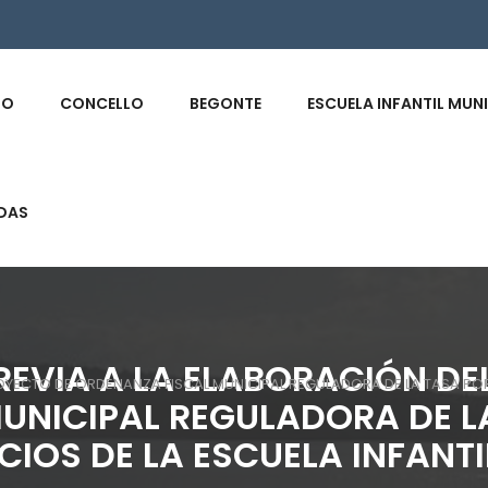
s
IO
CONCELLO
BEGONTE
ESCUELA INFANTIL MUN
DAS
REVIA A LA ELABORACIÓN DE
OYECTO DE ORDENANZA FISCAL MUNICIPAL REGULADORA DE LA TASA POR L
UNICIPAL REGULADORA DE L
CIOS DE LA ESCUELA INFANTI