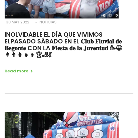
30 MAY 2022
NOTICIAS
INOLVIDABLE EL DÍA QUE VIVIMOS
ELPASADO SÁBADO EN EL 𝐂𝐥𝐮𝐛 𝐅𝐥𝐮𝐯𝐢𝐚𝐥 𝐝𝐞
𝐁𝐞𝐠𝐨𝐧𝐭𝐞 CON LA 𝐅𝐢𝐞𝐬𝐭𝐚 𝐝𝐞 𝐥𝐚 𝐉𝐮𝐯𝐞𝐧𝐭𝐮𝐝 🥳😃
👩‍👨‍👩‍👧‍👦🏆🎳💃
Read more