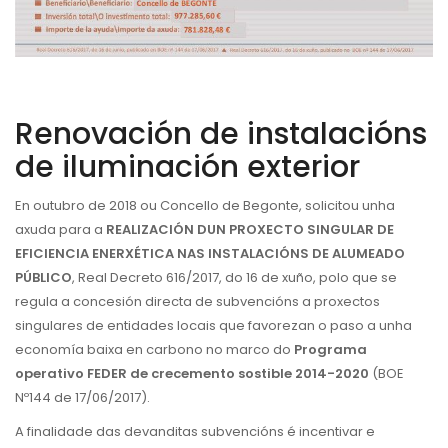
Renovación de instalacións
de iluminación exterior
En
outubro
de 2018 ou Concello de Begonte, solicitou
unha
axuda
para a
REALIZACIÓN
DUN PROXECTO SINGULAR DE
EFICIENCIA ENERXÉTICA NAS INSTALACIÓNS DE ALUMEADO
PÚBLICO
, Real Decreto 616/2017, do 16 de xuño, polo que se
regula a concesión directa de subvencións a proxectos
singulares de entidades locais que favorezan o paso a unha
economía baixa en carbono no marco do
Programa
operativo FEDER de crecemento sostible 2014-2020
(BOE
Nº144 de 17/06/2017).
A finalidade das devanditas subvencións é incentivar e