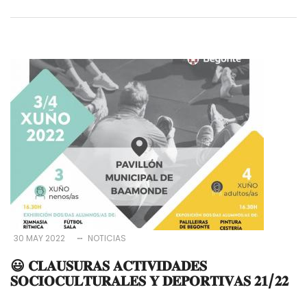
30 MAY 2022
NOTICIAS
😃 𝐂𝐋𝐀𝐔𝐒𝐔𝐑𝐀𝐒 𝐀𝐂𝐓𝐈𝐕𝐈𝐃𝐀𝐃𝐄𝐒
𝐒𝐎𝐂𝐈𝐎𝐂𝐔𝐋𝐓𝐔𝐑𝐀𝐋𝐄𝐒 𝐘 𝐃𝐄𝐏𝐎𝐑𝐓𝐈𝐕𝐀𝐒 𝟐𝟏/𝟐𝟐