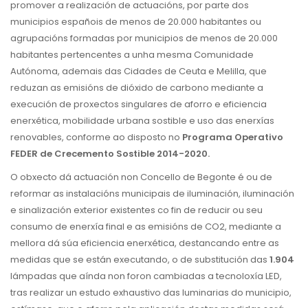
promover a realización de actuacións, por parte dos
municipios españois de menos de 20.000 habitantes ou
agrupacións formadas por municipios de menos de 20.000
habitantes pertencentes a unha mesma Comunidade
Autónoma, ademais das Cidades de Ceuta e Melilla, que
reduzan as emisións de dióxido de carbono mediante a
execución de proxectos singulares de aforro e eficiencia
enerxética, mobilidade urbana sostible e uso das enerxías
renovables, conforme ao disposto no
Programa Operativo
FEDER de Crecemento Sostible 2014-2020.
O
obxecto
dá actuación non
Concello
de Begonte
é
ou de
reformar
as
instalacións
municipais
de iluminación, iluminación
e
sinalización
exterior existentes
co
fin de reducir ou
seu
consumo de
enerxía
final e
as
emisións
de CO2, mediante a
mellora
dá
súa
eficiencia
enerxética
,
destancando
entre as
medidas que se están executando, o de substitución das
1.904
lámpadas que aínda non foron cambiadas a tecnoloxía LED,
tras realizar un estudo exhaustivo das luminarias do municipio,