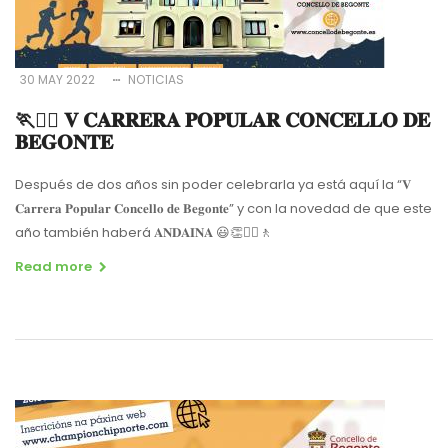
30 MAY 2022
NOTICIAS
🏃🏃‍♀️ 𝐕 𝐂𝐀𝐑𝐑𝐄𝐑𝐀 𝐏𝐎𝐏𝐔𝐋𝐀𝐑 𝐂𝐎𝐍𝐂𝐄𝐋𝐋𝐎 𝐃𝐄
𝐁𝐄𝐆𝐎𝐍𝐓𝐄
Después de dos años sin poder celebrarla ya está aquí la “𝐕
𝐂𝐚𝐫𝐫𝐞𝐫𝐚 𝐏𝐨𝐩𝐮𝐥𝐚𝐫 𝐂𝐨𝐧𝐜𝐞𝐥𝐥𝐨 𝐝𝐞 𝐁𝐞𝐠𝐨𝐧𝐭𝐞” y con la novedad de que este
año también haberá 𝐀𝐍𝐃𝐀𝐈𝐍𝐀 😃👏🚶‍♂️🚶
Read more