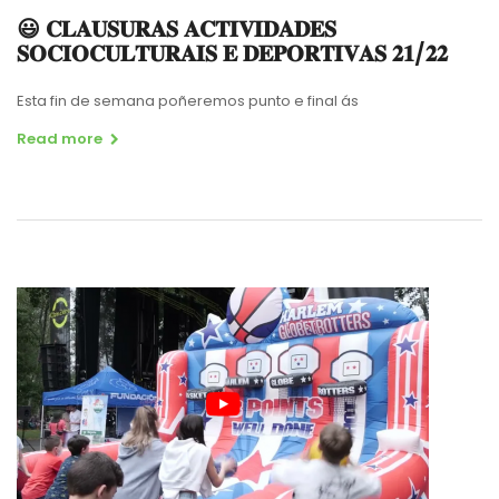
😃 𝐂𝐋𝐀𝐔𝐒𝐔𝐑𝐀𝐒 𝐀𝐂𝐓𝐈𝐕𝐈𝐃𝐀𝐃𝐄𝐒
𝐒𝐎𝐂𝐈𝐎𝐂𝐔𝐋𝐓𝐔𝐑𝐀𝐈𝐒 𝐄 𝐃𝐄𝐏𝐎𝐑𝐓𝐈𝐕𝐀𝐒 𝟐𝟏/𝟐𝟐
Esta fin de semana poñeremos punto e final ás
Read more