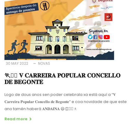
30 MAY 2022
NOVAS
🏃🏃‍♀️ 𝐕 𝐂𝐀𝐑𝐑𝐄𝐈𝐑𝐀 𝐏𝐎𝐏𝐔𝐋𝐀𝐑 𝐂𝐎𝐍𝐂𝐄𝐋𝐋𝐎
𝐃𝐄 𝐁𝐄𝐆𝐎𝐍𝐓𝐄
Logo de dous anos sen poder celebrala xa está aquí a “𝐕
𝐂𝐚𝐫𝐫𝐞𝐢𝐫𝐚 𝐏𝐨𝐩𝐮𝐥𝐚𝐫 𝐂𝐨𝐧𝐜𝐞𝐥𝐥𝐨 𝐝𝐞 𝐁𝐞𝐠𝐨𝐧𝐭𝐞” e coa novidade de que este
ano tamén haberá 𝐀𝐍𝐃𝐀𝐈𝐍𝐀 😃👏🚶‍♂️🚶
Read more