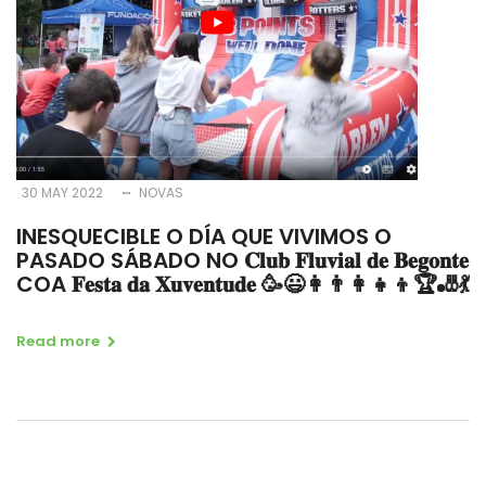
30 MAY 2022
NOVAS
INESQUECIBLE O DÍA QUE VIVIMOS O
PASADO SÁBADO NO 𝐂𝐥𝐮𝐛 𝐅𝐥𝐮𝐯𝐢𝐚𝐥 𝐝𝐞 𝐁𝐞𝐠𝐨𝐧𝐭𝐞
COA 𝐅𝐞𝐬𝐭𝐚 𝐝𝐚 𝐗𝐮𝐯𝐞𝐧𝐭𝐮𝐝𝐞 🥳😃👩‍👨‍👩‍👧‍👦🏆🎳💃
Read more