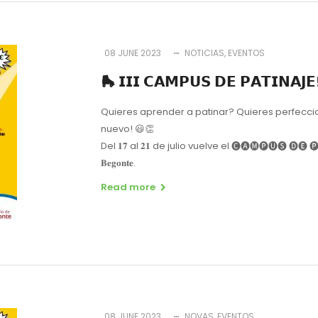
08 JUNE 2023
NOTICIAS
EVENTOS
🛼 𝗜𝗜𝗜 𝗖𝗔𝗠𝗣𝗨𝗦 𝗗𝗘 𝗣𝗔𝗧𝗜𝗡𝗔𝗝𝗘
Quieres aprender a patinar? Quieres perfeccio
nuevo! 😃👏
Del 𝟏𝟕 al 𝟐𝟏 de julio vuelve el 🅒🅐🅜🅟🅤🅢 🅓🅔 🅟🅐
𝐁𝐞𝐠𝐨𝐧𝐭𝐞.
Read more
08 JUNE 2023
NOVAS
EVENTOS