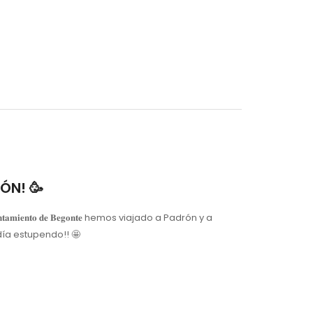
ÓN! 🥳
𝐢𝐞𝐧𝐭𝐨 𝐝𝐞 𝐁𝐞𝐠𝐨𝐧𝐭𝐞 hemos viajado a Padrón y a
a estupendo!! 🤩