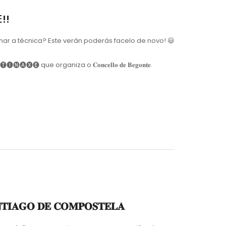
!!
ar a técnica? Este verán poderás facelo de novo! 😃
🅐🅧🅔 que organiza o 𝐂𝐨𝐧𝐜𝐞𝐥𝐥𝐨 𝐝𝐞 𝐁𝐞𝐠𝐨𝐧𝐭𝐞.
𝐀𝐆𝐎 𝐃𝐄 𝐂𝐎𝐌𝐏𝐎𝐒𝐓𝐄𝐋𝐀