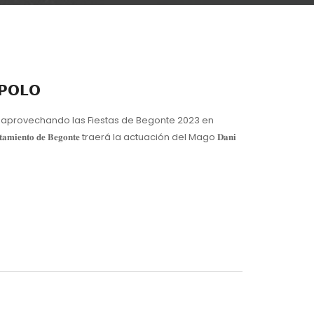
𝗣𝗢𝗟𝗢
 𝟐𝟎:𝟑𝟎𝐡 y aprovechando las Fiestas de Begonte 2023 en
𝐧𝐭𝐨 𝐝𝐞 𝐁𝐞𝐠𝐨𝐧𝐭𝐞 traerá la actuación del Mago 𝐃𝐚𝐧𝐢