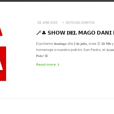
28 JUNE 2023
NOTICIAS
EVENTOS
🪄🎩 𝗦𝗛𝗢𝗪 𝐃𝐄𝐋 𝗠𝗔𝗚𝗢 𝗗𝗔𝗡𝗜 
El próximo 𝐝𝐨𝐦𝐢𝐧𝐠𝐨 día 𝟐 𝐝𝐞 𝐣𝐮𝐥𝐢𝐨, a las ⏰
homenaje a nuestro patrón, San Pedro, el 𝐀𝐲𝐮𝐧𝐭𝐚𝐦𝐢
𝐏𝐨𝐥𝐨! 🤩
Read more