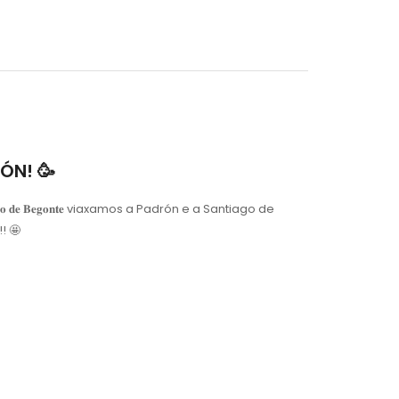
ÓN! 🥳
𝐨 𝐝𝐞 𝐁𝐞𝐠𝐨𝐧𝐭𝐞 viaxamos a Padrón e a Santiago de
! 🤩