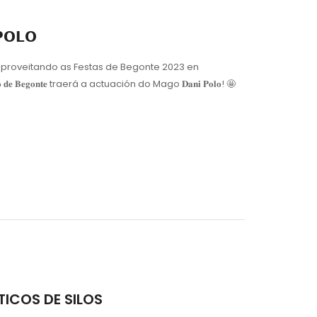
𝗢𝗟𝗢
𝟎:𝟑𝟎𝐡 e aproveitando as Festas de Begonte 2023 en
 𝐁𝐞𝐠𝐨𝐧𝐭𝐞 traerá a actuación do Mago 𝐃𝐚𝐧𝐢 𝐏𝐨𝐥𝐨! 🤩
ÁSTICOS DE SILOS