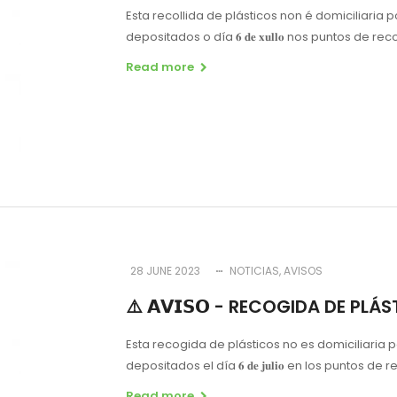
Esta recollida de plásticos non é domiciliaria 
depositados o día 𝟔 𝐝𝐞 𝐱𝐮𝐥𝐥𝐨 nos puntos de 
Read more
28 JUNE 2023
NOTICIAS
AVISOS
⚠️ 𝗔𝗩𝗜𝗦𝗢 - RECOGIDA DE PLÁ
Esta recogida de plásticos no es domiciliaria p
depositados el día 𝟔 𝐝𝐞 𝐣𝐮𝐥𝐢𝐨 en los puntos
Read more