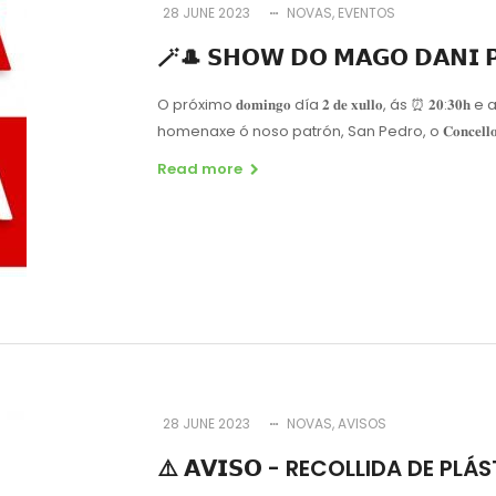
28 JUNE 2023
NOVAS
EVENTOS
🪄🎩 𝗦𝗛𝗢𝗪 𝗗𝗢 𝗠𝗔𝗚𝗢 𝗗𝗔𝗡𝗜 
O próximo 𝐝𝐨𝐦𝐢𝐧𝐠𝐨 día 𝟐 𝐝𝐞 𝐱𝐮𝐥𝐥𝐨, ás ⏰ 𝟐
homenaxe ó noso patrón, San Pedro, o 𝐂𝐨𝐧𝐜𝐞𝐥𝐥𝐨 𝐝𝐞
Read more
28 JUNE 2023
NOVAS
AVISOS
⚠️ 𝗔𝗩𝗜𝗦𝗢 - RECOLLIDA DE PL