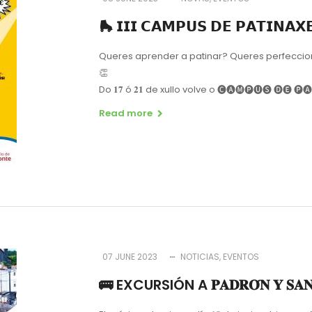
🛼 𝗜𝗜𝗜 𝗖𝗔𝗠𝗣𝗨𝗦 𝗗𝗘 𝗣𝗔𝗧𝗜𝗡𝗔𝗫
Queres aprender a patinar? Queres perfeccion
👏
Do 𝟏𝟕 ó 𝟐𝟏 de xullo volve o 🅒🅐🅜🅟🅤🅢 🅓🅔 🅟🅐🅣🅘
Read more
07 JUNE 2023
NOTICIAS
EVENTOS
🚌 EXCURSIÓN A 𝐏𝐀𝐃𝐑𝐎́𝐍 𝐘 𝐒𝐀𝐍𝐓