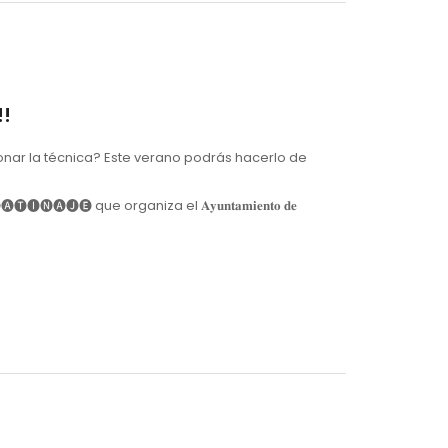
!!
nar la técnica? Este verano podrás hacerlo de
🅣🅘🅝🅐🅙🅔 que organiza el 𝐀𝐲𝐮𝐧𝐭𝐚𝐦𝐢𝐞𝐧𝐭𝐨 𝐝𝐞