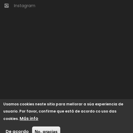
Instagram
Usamos cookies neste sitio para mellorar a súa experiencia de
usuario. Por favor, confirme que está de acordo co uso das
Más info
cookies.
© 2024 Concello de Begonte /
GaliciaDigital
/
Aviso Legal
/
Política de cookies
/
Accesibilidad
De acordo
No, gracias