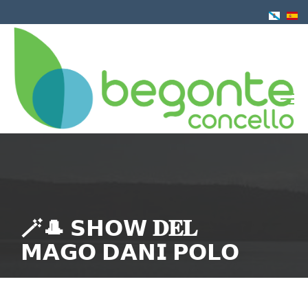
Pasar
al
contenido
principal
🪄🎩 𝗦𝗛𝗢𝗪 𝐃𝐄𝐋
𝗠𝗔𝗚𝗢 𝗗𝗔𝗡𝗜 𝗣𝗢𝗟𝗢