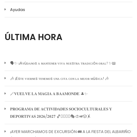
Ayudas
ÚLTIMA HORA
🗣️✨ ¡Aʏúᴅᴀɴᴏs ᴀ ᴍᴀɴᴛᴇɴᴇʀ ᴠɪᴠᴀ ɴᴜᴇsᴛʀᴀ ᴛʀᴀᴅɪᴄɪóɴ ᴏʀᴀʟ! ✨📖
🎶 ¡Esᴛᴇ ᴠɪᴇʀɴᴇs ᴛᴇɴᴇᴍᴏs ᴜɴᴀ ᴄɪᴛᴀ ᴄᴏɴ ʟᴀ ᴍᴇᴊᴏʀ ᴍúsɪᴄᴀ! 🎶
🪄𝐕𝐔𝐄𝐋𝐕𝐄 𝐋𝐀 𝐌𝐀𝐆𝐈𝐀 𝐀 𝐁𝐀𝐀𝐌𝐎𝐍𝐃𝐄 🎩✨
𝐏𝐑𝐎𝐆𝐑𝐀𝐌𝐀 𝐃𝐄 𝐀𝐂𝐓𝐈𝐕𝐈𝐃𝐀𝐃𝐄𝐒 𝐒𝐎𝐂𝐈𝐎𝐂𝐔𝐋𝐓𝐔𝐑𝐀𝐋𝐄𝐒 𝐘
𝐃𝐄𝐏𝐎𝐑𝐓𝐈𝐕𝐀𝐒 𝟐𝟎𝟐𝟔/𝟐𝟎𝟐𝟕 🏀🏊‍♀️🧘‍♀️🎭🎨🎺🎲🤸
¡AYER MARCHAMOS DE EXCURSIÓN 🚌 A LA FIESTA DEL ALBARIÑO