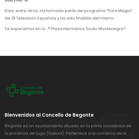
𝐃𝐚𝐧𝐢 𝐏𝐨𝐥𝐨! 🤩
Dani, entre otros, ha formado parte del programa “Pura Magia”
de 📺 Televisión Española y ha sido finalista del mismo.
Te esperamos en la 📍 Plaza Hermanos Souto Montenegro‼️
Bienvenidos al Concello de Begonte
Begonte es un ayuntamiento situado en la parte occidental de
la provincia de Lugo (Galicia). Pertenece a la comarca de la