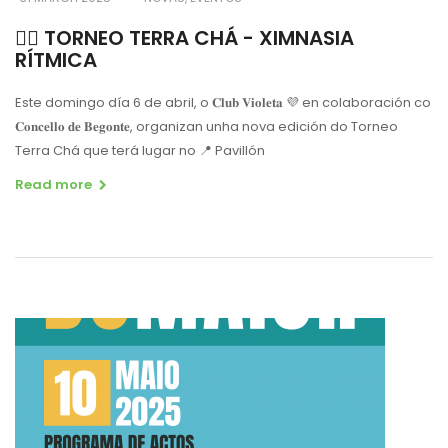
🤸‍♀️ TORNEO TERRA CHÁ - XIMNASIA
RÍTMICA
Este domingo día 6 de abril, o 𝐂𝐥𝐮𝐛 𝐕𝐢𝐨𝐥𝐞𝐭𝐚
💜
en colaboración co
𝐂𝐨𝐧𝐜𝐞𝐥𝐥𝐨 𝐝𝐞 𝐁𝐞𝐠𝐨𝐧𝐭𝐞, organizan unha nova edición do Torneo
Terra Chá que terá lugar no
📍
Pavillón
Read more