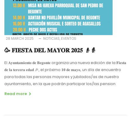
28 MARCH 2025
NOTICIAS
EVENTOS
🥳 𝐅𝐈𝐄𝐒𝐓𝐀 𝐃𝐄𝐋 𝐌𝐀𝐘𝐎𝐑 𝟐𝟎𝟐𝟓 👴👵
El 𝐀𝐲𝐮𝐧𝐭𝐚𝐦𝐢𝐞𝐧𝐭𝐨 𝐝𝐞 𝐁𝐞𝐠𝐨𝐧𝐭𝐞 organiza una nueva edición de la 𝐅𝐢𝐞𝐬𝐭𝐚
𝐝𝐞 𝐥𝐚 𝐭𝐞𝐫𝐜𝐞𝐫𝐚 𝐞𝐝𝐚𝐝 🎉, el próximo 𝟏𝟎 𝐝𝐞 𝐦𝐚𝐲𝐨, un día de encuentro
para todas las personas mayores y jubilados/as de nuestro
ayuntamiento, en la que podrán participar los/las pension
Read more