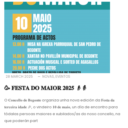
28 MARCH 2025
NOVAS
EVENTOS
🥳 𝐅𝐄𝐒𝐓𝐀 𝐃𝐎 𝐌𝐀𝐈𝐎𝐑 𝟐𝟎𝟐𝟓 👴👵
O 𝐂𝐨𝐧𝐜𝐞𝐥𝐥𝐨 𝐝𝐞 𝐁𝐞𝐠𝐨𝐧𝐭𝐞 organiza unha nova edición da 𝐅𝐞𝐬𝐭𝐚 𝐝𝐚
𝐭𝐞𝐫𝐜𝐞𝐢𝐫𝐚 𝐢𝐝𝐚𝐝𝐞
🎉
, o vindeiro 𝟏𝟎 𝐝𝐞 𝐦𝐚𝐢𝐨, un día de encontro para
tódalas persoas maiores e xubilados/as do noso concello, na
que poderán part