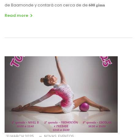
de Baamonde y contará con cerca de de
𝟔𝟎𝟎
𝐠𝐢𝐦𝐧
Read more
31 MARCH 2025
NOVAS
EVENTOS