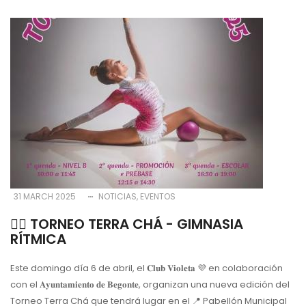
31 MARCH 2025
NOTICIAS
EVENTOS
🤸‍♀️ TORNEO TERRA CHÁ - GIMNASIA
RÍTMICA
Este domingo día 6 de abril, el 𝐂𝐥𝐮𝐛 𝐕𝐢𝐨𝐥𝐞𝐭𝐚 💜 en colaboración
con el 𝐀𝐲𝐮𝐧𝐭𝐚𝐦𝐢𝐞𝐧𝐭𝐨 𝐝𝐞 𝐁𝐞𝐠𝐨𝐧𝐭𝐞, organizan una nueva edición del
Torneo Terra Chá que tendrá lugar en el 📍 Pabellón Municipal