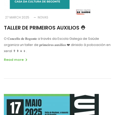
27 MARCH 2025
NOVAS
TALLER DE PRIMEIROS AUXILIOS ⛑
O 𝐂𝐨𝐧𝐜𝐞𝐥𝐥𝐨 𝐝𝐞 𝐁𝐞𝐠𝐨𝐧𝐭𝐞 a través da Escola Galega de Saúde
organiza un taller de 𝐩𝐫𝐢𝐦𝐞𝐢𝐫𝐨𝐬 𝐚𝐮𝐱𝐢𝐥𝐢𝐨𝐬
❤️
dirixido á poboación en
xeral
👨‍👩‍👧‍👦
.
Read more