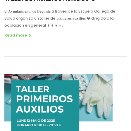
El 𝐀𝐲𝐮𝐧𝐭𝐚𝐦𝐢𝐞𝐧𝐭𝐨 𝐝𝐞 𝐁𝐞𝐠𝐨𝐧𝐭𝐞 a través de la Escuela Gallega de
Salud organiza un taller de 𝐩𝐫𝐢𝐦𝐞𝐫𝐨𝐬 𝐚𝐮𝐱𝐢𝐥𝐢𝐨𝐬 ❤️ dirigido a la
población en general 👨‍👩‍👧‍👦.
Read more