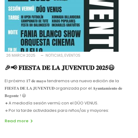
26 MARCH 2025
NOTICIAS
EVENTOS
🎉📢 𝐅𝐈𝐄𝐒𝐓𝐀 𝐃𝐄 𝐋𝐀 𝐉𝐔𝐕𝐄𝐍𝐓𝐔𝐃 𝟐𝟎𝟐𝟓😃
El próximo 𝟏𝟕 𝐝𝐞 𝐦𝐚𝐲𝐨 tendremos una nueva edición de la
𝐅𝐈𝐄𝐒𝐓𝐀 𝐃𝐄 𝐋𝐀 𝐉𝐔𝐕𝐄𝐍𝐓𝐔𝐃 organizada por el 𝐀𝐲𝐮𝐧𝐭𝐚𝐦𝐢𝐞𝐧𝐭𝐨 𝐝𝐞
𝐁𝐞𝐠𝐨𝐧𝐭𝐞 ! 😃
🔸A mediodía sesión vermú con el DÚO VENUS.
🔹Por la tarde actividades para niños/as y mayores:
Read more