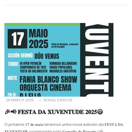
26 MARCH 2025
NOVAS
EVENTOS
🎉📢 𝐅𝐄𝐒𝐓𝐀 𝐃𝐀 𝐗𝐔𝐕𝐄𝐍𝐓𝐔𝐃𝐄 𝟐𝟎𝟐𝟓😃
O próximo 𝟏𝟕 𝐝𝐞 𝐦𝐚𝐢𝐨 teremos unha nova edición da 𝐅𝐄𝐒𝐓𝐀 𝐃𝐀
𝐗𝐔𝐕𝐄𝐍𝐓𝐔𝐃𝐄 organizada polo 𝐂𝐨𝐧𝐜𝐞𝐥𝐥𝐨 𝐝𝐞 𝐁𝐞𝐠𝐨𝐧𝐭𝐞 !
😃