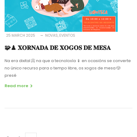
25 MARCH 2025
NOVAS
EVENTOS
🧩♟ 𝐗𝐎𝐑𝐍𝐀𝐃𝐀 𝐃𝐄 𝐗𝐎𝐆𝐎𝐒 𝐃𝐄 𝐌𝐄𝐒𝐀
Na era dixital
📀
na que a tecnoloxía
📱
en ocasións se converte
no único recurso para o tempo libre, os xogos de mesa
🎲
presé
Read more
Pagination