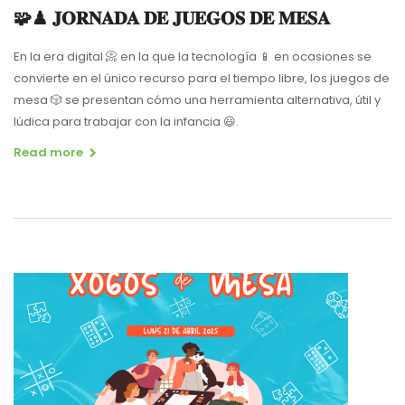
🧩♟ 𝐉𝐎𝐑𝐍𝐀𝐃𝐀 𝐃𝐄 𝐉𝐔𝐄𝐆𝐎𝐒 𝐃𝐄 𝐌𝐄𝐒𝐀
En la era digital 📀 en la que la tecnología 📱 en ocasiones se
convierte en el único recurso para el tiempo libre, los juegos de
mesa 🎲 se presentan cómo una herramienta alternativa, útil y
lúdica para trabajar con la infancia 😃.
Read more