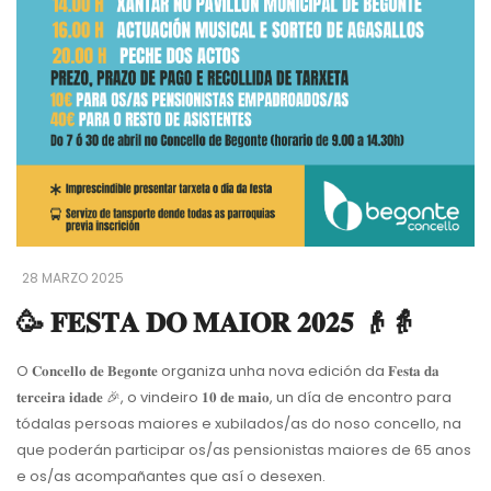
28 MARZO 2025
🥳 𝐅𝐄𝐒𝐓𝐀 𝐃𝐎 𝐌𝐀𝐈𝐎𝐑 𝟐𝟎𝟐𝟓 👴👵
O 𝐂𝐨𝐧𝐜𝐞𝐥𝐥𝐨 𝐝𝐞 𝐁𝐞𝐠𝐨𝐧𝐭𝐞 organiza unha nova edición da 𝐅𝐞𝐬𝐭𝐚 𝐝𝐚
𝐭𝐞𝐫𝐜𝐞𝐢𝐫𝐚 𝐢𝐝𝐚𝐝𝐞
🎉
, o vindeiro 𝟏𝟎 𝐝𝐞 𝐦𝐚𝐢𝐨, un día de encontro para
tódalas persoas maiores e xubilados/as do noso concello, na
que poderán participar os/as pensionistas maiores de 65 anos
e os/as acompañantes que así o desexen.