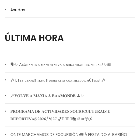
Axudas
ÚLTIMA HORA
🗣️✨ Axúᴅᴀɴᴏs ᴀ ᴍᴀɴᴛᴇʀ ᴠɪᴠᴀ ᴀ ɴᴏsᴀ ᴛʀᴀᴅɪᴄɪóɴ ᴏʀᴀʟ! ✨📖
🎶 Esᴛᴇ ᴠᴇɴʀᴇs ᴛᴇᴍᴏs ᴜɴʜᴀ ᴄɪᴛᴀ ᴄᴏᴀ ᴍᴇʟʟᴏʀ ᴍúsɪᴄᴀ! 🎶
🪄𝐕𝐎𝐋𝐕𝐄 𝐀 𝐌𝐀𝐗𝐈𝐀 𝐀 𝐁𝐀𝐀𝐌𝐎𝐍𝐃𝐄 🎩✨
𝐏𝐑𝐎𝐆𝐑𝐀𝐌𝐀 𝐃𝐄 𝐀𝐂𝐓𝐈𝐕𝐈𝐃𝐀𝐃𝐄𝐒 𝐒𝐎𝐂𝐈𝐎𝐂𝐔𝐋𝐓𝐔𝐑𝐀𝐈𝐒 𝐄
𝐃𝐄𝐏𝐎𝐑𝐓𝐈𝐕𝐀𝐒 𝟐𝟎𝟐𝟔/𝟐𝟎𝟐𝟕 🏀🏊‍♀️🧘‍♀️🎭🎨🎺🎲🤸
ONTE MARCHAMOS DE EXCURSIÓN 🚌 Á FESTA DO ALBARIÑO