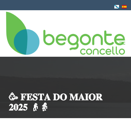
Ir
o
contido
principal
🥳 𝐅𝐄𝐒𝐓𝐀 𝐃𝐎 𝐌𝐀𝐈𝐎𝐑
𝟐𝟎𝟐𝟓 👴👵