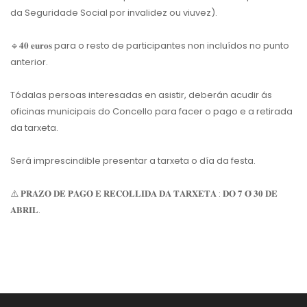
da Seguridade Social por invalidez ou viuvez).
🔹
𝟒𝟎 𝐞𝐮𝐫𝐨𝐬 para o resto de participantes non incluídos no punto
anterior.
Tódalas persoas interesadas en asistir, deberán acudir ás
oficinas municipais do Concello para facer o pago e a retirada
da tarxeta.
Será imprescindible presentar a tarxeta o día da festa.
⚠️
𝐏𝐑𝐀𝐙𝐎 𝐃𝐄 𝐏𝐀𝐆𝐎 𝐄 𝐑𝐄𝐂𝐎𝐋𝐋𝐈𝐃𝐀 𝐃𝐀 𝐓𝐀𝐑𝐗𝐄𝐓𝐀 : 𝐃𝐎 𝟕 𝐎́ 𝟑𝟎 𝐃𝐄
𝐀𝐁𝐑𝐈𝐋.