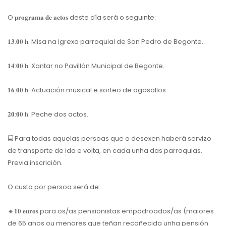
O 𝐩𝐫𝐨𝐠𝐫𝐚𝐦𝐚 𝐝𝐞 𝐚𝐜𝐭𝐨𝐬 deste día será o seguinte:
𝟏𝟑.𝟎𝟎 𝐡. Misa na igrexa parroquial de San Pedro de Begonte.
𝟏𝟒:𝟎𝟎 𝐡. Xantar no Pavillón Municipal de Begonte.
𝟏𝟔:𝟎𝟎 𝐡. Actuación musical e sorteo de agasallos.
𝟐𝟎:𝟎𝟎 𝐡. Peche dos actos.
🚍
Para todas aquelas persoas que o desexen haberá servizo
de transporte de ida e volta, en cada unha das parroquias.
Previa inscrición.
O custo por persoa será de:
🔸
𝟏𝟎 𝐞𝐮𝐫𝐨𝐬 para os/as pensionistas empadroados/as (maiores
de 65 anos ou menores que teñan recoñecida unha pensión