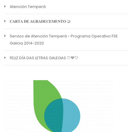
Atención Temperá
𝐂𝐀𝐑𝐓𝐀 𝐃𝐄 𝐀𝐆𝐑𝐀𝐃𝐄𝐂𝐄𝐌𝐄𝐍𝐓𝐎 🤝
Servizo de Atención Temperá - Programa Operativo FSE
Galicia 2014-2020
FELIZ DÍA DAS LETRAS GALEGAS 🤍💙🤍