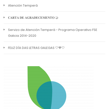
Atención Temperá
𝐂𝐀𝐑𝐓𝐀 𝐃𝐄 𝐀𝐆𝐑𝐀𝐃𝐄𝐂𝐄𝐌𝐄𝐍𝐓𝐎 🤝
Servizo de Atención Temperá - Programa Operativo FSE
Galicia 2014-2020
FELIZ DÍA DAS LETRAS GALEGAS 🤍💙🤍