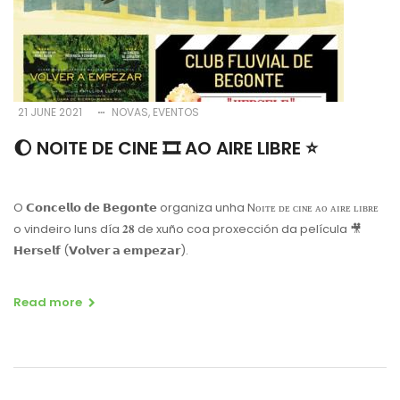
21 JUNE 2021
NOVAS
EVENTOS
🌔 NOITE DE CINE 🎞 AO AIRE LIBRE ⭐️
O 𝗖𝗼𝗻𝗰𝗲𝗹𝗹𝗼 𝗱𝗲 𝗕𝗲𝗴𝗼𝗻𝘁𝗲 organiza unha Nᴏɪᴛᴇ ᴅᴇ ᴄɪɴᴇ ᴀᴏ ᴀɪʀᴇ ʟɪʙʀᴇ
o vindeiro luns día 𝟐𝟖 de xuño coa proxección da película 🎥
𝗛𝗲𝗿𝘀𝗲𝗹𝗳 (𝗩𝗼𝗹𝘃𝗲𝗿 𝗮 𝗲𝗺𝗽𝗲𝘇𝗮𝗿).
Read more