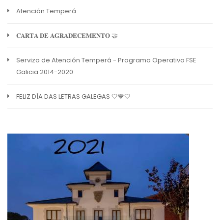
Atención Temperá
𝐂𝐀𝐑𝐓𝐀 𝐃𝐄 𝐀𝐆𝐑𝐀𝐃𝐄𝐂𝐄𝐌𝐄𝐍𝐓𝐎 🤝
Servizo de Atención Temperá - Programa Operativo FSE
Galicia 2014-2020
FELIZ DÍA DAS LETRAS GALEGAS 🤍💙🤍