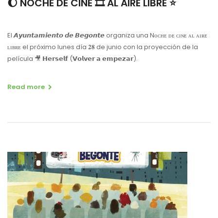
🌔 NOCHE DE CINE 🎞 AL AIRE LIBRE ⭐️
El 𝘼𝙮𝙪𝙣𝙩𝙖𝙢𝙞𝙚𝙣𝙩𝙤 𝙙𝙚 𝘽𝙚𝙜𝙤𝙣𝙩𝙚 organiza una Nᴏᴄʜᴇ ᴅᴇ ᴄɪɴᴇ ᴀʟ ᴀɪʀᴇ
ʟɪʙʀᴇ el próximo lunes día 𝟐𝟖 de junio con la proyección de la
película 🎥 𝗛𝗲𝗿𝘀𝗲𝗹𝗳 (𝗩𝗼𝗹𝘃𝗲𝗿 𝗮 𝗲𝗺𝗽𝗲𝘇𝗮𝗿).
Read more