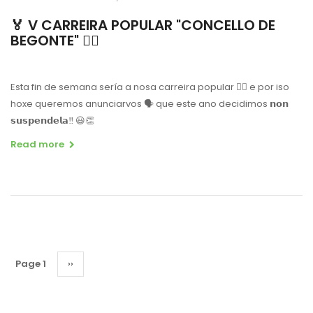
🏅 V CARREIRA POPULAR "CONCELLO DE
BEGONTE" 🏃‍♂️
Esta fin de semana sería a nosa carreira popular 🏃‍♀️ e por iso
hoxe queremos anunciarvos 🗣 que este ano decidimos 𝗻𝗼𝗻
𝘀𝘂𝘀𝗽𝗲𝗻𝗱𝗲𝗹𝗮‼️ 😃👏
Read more
Pagination
Page 1
Next
››
page