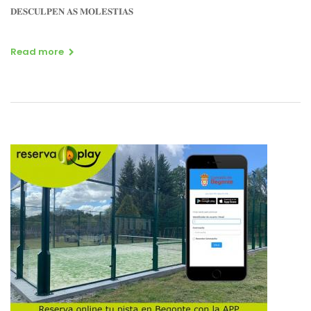
𝐃𝐄𝐒𝐂𝐔𝐋𝐏𝐄𝐍 𝐀𝐒 𝐌𝐎𝐋𝐄𝐒𝐓𝐈𝐀𝐒
Read more