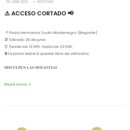
25 JUNE 2021
NOTICIAS
⚠️ ACCESO CORTADO 📢
📍 Plaza Hermanos Souto Montenegro (Begonte)
📆 Sábado 26 de junio
⏰ Desde las 13:00h. hasta las 23:00h.
⛔️ La plaza deberá quedar libre de vehículos.
𝐃𝐈𝐒𝐂𝐔𝐋𝐏𝐄𝐍 𝐋𝐀𝐒 𝐌𝐎𝐋𝐄𝐒𝐓𝐈𝐀𝐒
Read more