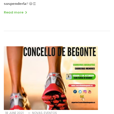
𝘀𝘂𝘀𝗽𝗲𝗻𝗱𝗲𝗿𝗹𝗮‼️ 😃👏
Read more
18 JUNE 2021
NOVAS
EVENTOS