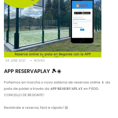
24 JUNE 2021
NOVAS
APP RESERVAPLAY 🎾☀️
Poñemos en marcha o novo sistema de reservas online 📱 da
pista de pádel a través da 𝐀𝐏𝐏 𝐑𝐄𝐒𝐄𝐑𝐕𝐀𝐏𝐋𝐀𝐘 en PÁDEL
CONCELLO DE BEGONTE!
Rexístrate e reserva, fácil e rápido! 😃