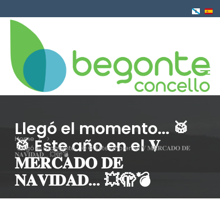
Skip
to
main
content
Llegó el momento... 🥁
Home
🥁 Este año en el 𝐕
Breadcrumb
Llegó el momento... 🥁🥁 Este año en el 𝐕 𝐌𝐄𝐑𝐂𝐀𝐃𝐎 𝐃𝐄
𝐍𝐀𝐕𝐈𝐃𝐀𝐃... 💥🫣💣
𝐌𝐄𝐑𝐂𝐀𝐃𝐎 𝐃𝐄
𝐍𝐀𝐕𝐈𝐃𝐀𝐃... 💥🫣💣