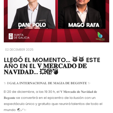
02 DECEMBER 2025
LLEGÓ EL MOMENTO... 🥁🥁 ESTE
AÑO EN EL 𝐕 𝐌𝐄𝐑𝐂𝐀𝐃𝐎 𝐃𝐄
𝐍𝐀𝐕𝐈𝐃𝐀𝐃... 💥🫣💣
✨ 𝐈 𝐆𝐀𝐋𝐀 𝐈𝐍𝐓𝐄𝐑𝐍𝐀𝐂𝐈𝐎𝐍𝐀𝐋 𝐃𝐄 𝐌𝐀𝐆𝐈𝐀 𝐃𝐄 𝐁𝐄𝐆𝐎𝐍𝐓𝐄 ✨
El 20 de diciembre, a las 19:30 h, el 𝐕 𝐌𝐞𝐫𝐜𝐚𝐝𝐨 𝐝𝐞 𝐍𝐚𝐯𝐢𝐝𝐚𝐝 𝐝𝐞
𝐁𝐞𝐠𝐨𝐧𝐭𝐞 se convertirá en el epicentro de la ilusión con un
espectáculo único y gratuito que reunirá talentos de todo el
mundo. 🌏🪄✨