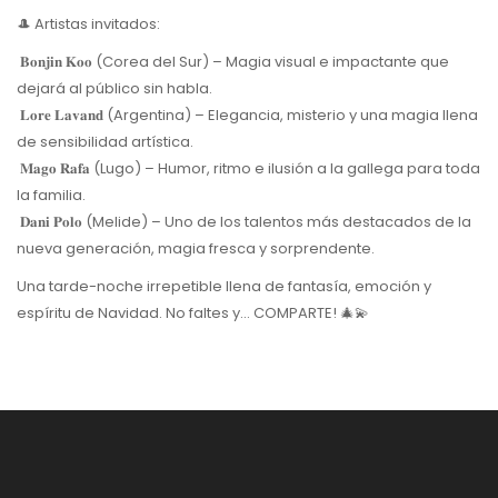
🎩 Artistas invitados:
𝐁𝐨𝐧𝐣𝐢𝐧 𝐊𝐨𝐨
(Corea del Sur) – Magia visual e impactante que
dejará al público sin habla.
𝐋𝐨𝐫𝐞 𝐋𝐚𝐯𝐚𝐧𝐝 (Argentina) – Elegancia, misterio y una magia llena
de sensibilidad artística.
𝐌𝐚𝐠𝐨 𝐑𝐚𝐟𝐚 (Lugo) – Humor, ritmo e ilusión a la gallega para toda
la familia.
𝐃𝐚𝐧𝐢 𝐏𝐨𝐥𝐨 (Melide) – Uno de los talentos más destacados de la
nueva generación, magia fresca y sorprendente.
Una tarde-noche irrepetible llena de fantasía, emoción y
espíritu de Navidad. No faltes y... COMPARTE! 🎄💫