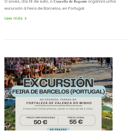
O xoves, día 𝟑𝟏 de xullo, o 𝐂𝐨𝐧𝐜𝐞𝐥𝐥𝐨 𝐝𝐞 𝐁𝐞𝐠𝐨𝐧𝐭𝐞 organiza unha
excursión á Feira de Barcelos, en Portugal.
Leer más