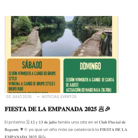
03 JULIO 2025
NOTICIAS
EVENTOS
𝐅𝐈𝐄𝐒𝐓𝐀 𝐃𝐄 𝐋𝐀 𝐄𝐌𝐏𝐀𝐍𝐀𝐃𝐀 𝟐𝟎𝟐𝟓 🥟🎉
El próximo 🗓 𝟏𝟐 𝐲 𝟏𝟑 𝐝𝐞 𝐣𝐮𝐥𝐢𝐨 tenéis una cita en el 𝐂𝐥𝐮𝐛 𝐅𝐥𝐮𝐯𝐢𝐚𝐥 𝐝𝐞
𝐁𝐞𝐠𝐨𝐧𝐭𝐞 🌳🌞 ya que un año más se celebrará la 𝐅𝐈𝐄𝐒𝐓𝐀 𝐃𝐄 𝐋𝐀
𝐄𝐌𝐏𝐀𝐍𝐀𝐃𝐀 𝟐𝟎𝟐𝟓 🤩🥳.