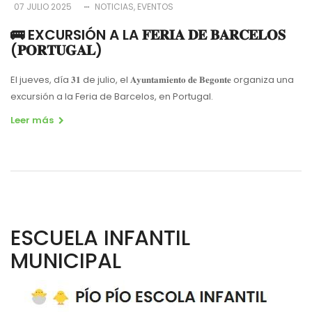
07 JULIO 2025
NOTICIAS
EVENTOS
🚌 EXCURSIÓN A LA 𝐅𝐄𝐑𝐈𝐀 𝐃𝐄 𝐁𝐀𝐑𝐂𝐄𝐋𝐎𝐒
(𝐏𝐎𝐑𝐓𝐔𝐆𝐀𝐋)
El jueves, día 𝟑𝟏 de julio, el 𝐀𝐲𝐮𝐧𝐭𝐚𝐦𝐢𝐞𝐧𝐭𝐨 𝐝𝐞 𝐁𝐞𝐠𝐨𝐧𝐭𝐞 organiza una
excursión a la Feria de Barcelos, en Portugal.
Leer más
ESCUELA INFANTIL
MUNICIPAL