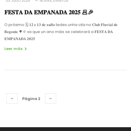
03 JULIO 2025
NOVAS
EVENTOS
𝐅𝐄𝐒𝐓𝐀 𝐃𝐀 𝐄𝐌𝐏𝐀𝐍𝐀𝐃𝐀 𝟐𝟎𝟐𝟓 🥟🎉
O próximo
🗓
𝟏𝟐 𝐞 𝟏𝟑 𝐝𝐞 𝐱𝐮𝐥𝐥𝐨 tedes unha cita no 𝐂𝐥𝐮𝐛 𝐅𝐥𝐮𝐯𝐢𝐚𝐥 𝐝𝐞
𝐁𝐞𝐠𝐨𝐧𝐭𝐞
🌳
🌞
xa que un ano máis se celebrará a 𝐅𝐄𝐒𝐓𝐀 𝐃𝐀
𝐄𝐌𝐏𝐀𝐍𝐀𝐃𝐀 𝟐𝟎𝟐𝟓
Leer más
Paginación
Página
‹‹
Página 2
Siguiente
››
anterior
página