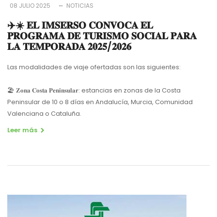
08 JULIO 2025
NOTICIAS
✈️☀️ 𝐄𝐋 𝐈𝐌𝐒𝐄𝐑𝐒𝐎 𝐂𝐎𝐍𝐕𝐎𝐂𝐀 𝐄𝐋
𝐏𝐑𝐎𝐆𝐑𝐀𝐌𝐀 𝐃𝐄 𝐓𝐔𝐑𝐈𝐒𝐌𝐎 𝐒𝐎𝐂𝐈𝐀𝐋 𝐏𝐀𝐑𝐀
𝐋𝐀 𝐓𝐄𝐌𝐏𝐎𝐑𝐀𝐃𝐀 𝟐𝟎𝟐𝟓/𝟐𝟎𝟐𝟔
Las modalidades de viaje ofertadas son las siguientes:
🏖 𝐙𝐨𝐧𝐚 𝐂𝐨𝐬𝐭𝐚 𝐏𝐞𝐧𝐢𝐧𝐬𝐮𝐥𝐚𝐫: estancias en zonas de la Costa
Peninsular de 10 o 8 días en Andalucía, Murcia, Comunidad
Valenciana o Cataluña.
Leer más