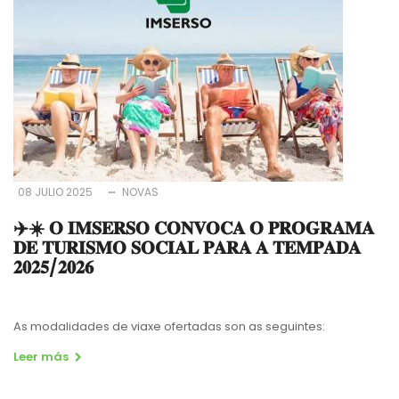
08 JULIO 2025
NOVAS
✈️☀️ 𝐎 𝐈𝐌𝐒𝐄𝐑𝐒𝐎 𝐂𝐎𝐍𝐕𝐎𝐂𝐀 𝐎 𝐏𝐑𝐎𝐆𝐑𝐀𝐌𝐀
𝐃𝐄 𝐓𝐔𝐑𝐈𝐒𝐌𝐎 𝐒𝐎𝐂𝐈𝐀𝐋 𝐏𝐀𝐑𝐀 𝐀 𝐓𝐄𝐌𝐏𝐀𝐃𝐀
𝟐𝟎𝟐𝟓/𝟐𝟎𝟐𝟔
As modalidades de viaxe ofertadas son as seguintes:
Leer más