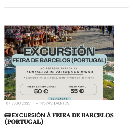
07 JULIO 2025
NOVAS
EVENTOS
🚌 EXCURSIÓN Á 𝐅𝐄𝐈𝐑𝐀 𝐃𝐄 𝐁𝐀𝐑𝐂𝐄𝐋𝐎𝐒
(𝐏𝐎𝐑𝐓𝐔𝐆𝐀𝐋)