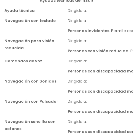
Ayudas técnicas de inSuit
Ayuda técnica
Dirigida a:
Navegación con teclado
Dirigida a:
Personas invidentes.
Permite esc
Navegación para visión
Dirigida a:
reducida
Personas con visión reducida.
P
Comandos de voz
Dirigida a:
Personas con discapacidad mot
Navegación con Sonidos
Dirigida a:
Personas con discapacidad mot
Navegación con Pulsador
Dirigida a:
Personas con discapacidad mot
Navegación sencilla con
Dirigida a:
botones
Personas con discapacidad cog