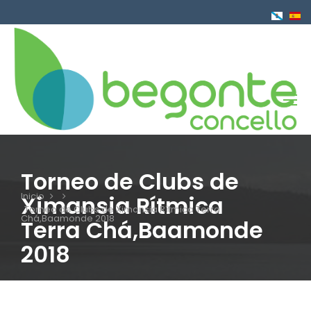
Pasar
al
contenido
principal
Torneo de Clubs de
Inicio
Ximansia Rítmica
Sobrescribir
Torneo de Clubs de Ximansia Rítmica Terra
Chá,Baamonde 2018
Terra Chá,Baamonde
enlaces
2018
de
ayuda
a