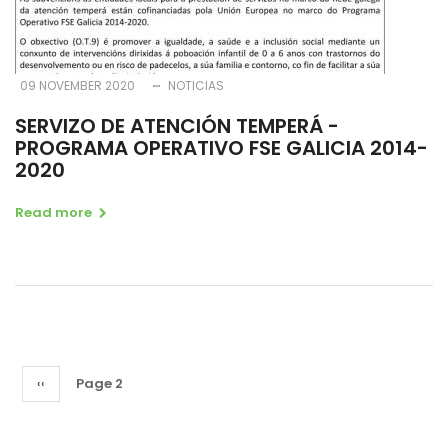
09 NOVEMBER 2020
NOTICIAS
SERVIZO DE ATENCIÓN TEMPERÁ -
PROGRAMA OPERATIVO FSE GALICIA 2014-
2020
Read more
Pagination
Previous
‹‹
Page 2
page