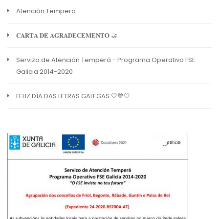
Atención Temperá
𝐂𝐀𝐑𝐓𝐀 𝐃𝐄 𝐀𝐆𝐑𝐀𝐃𝐄𝐂𝐄𝐌𝐄𝐍𝐓𝐎 🤝
Servizo de Atención Temperá - Programa Operativo FSE
Galicia 2014-2020
FELIZ DÍA DAS LETRAS GALEGAS 🤍💙🤍