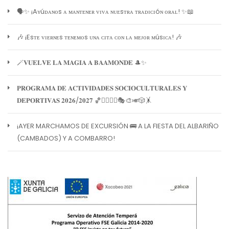
🗣️✨ ¡Aʏúᴅᴀɴᴏs ᴀ ᴍᴀɴᴛᴇɴᴇʀ ᴠɪᴠᴀ ɴᴜᴇsᴛʀᴀ ᴛʀᴀᴅɪᴄɪóɴ ᴏʀᴀʟ! ✨📖
🎶 ¡Esᴛᴇ ᴠɪᴇʀɴᴇs ᴛᴇɴᴇᴍᴏs ᴜɴᴀ ᴄɪᴛᴀ ᴄᴏɴ ʟᴀ ᴍᴇᴊᴏʀ ᴍúsɪᴄᴀ! 🎶
🪄𝐕𝐔𝐄𝐋𝐕𝐄 𝐋𝐀 𝐌𝐀𝐆𝐈𝐀 𝐀 𝐁𝐀𝐀𝐌𝐎𝐍𝐃𝐄 🎩✨
𝐏𝐑𝐎𝐆𝐑𝐀𝐌𝐀 𝐃𝐄 𝐀𝐂𝐓𝐈𝐕𝐈𝐃𝐀𝐃𝐄𝐒 𝐒𝐎𝐂𝐈𝐎𝐂𝐔𝐋𝐓𝐔𝐑𝐀𝐋𝐄𝐒 𝐘
𝐃𝐄𝐏𝐎𝐑𝐓𝐈𝐕𝐀𝐒 𝟐𝟎𝟐𝟔/𝟐𝟎𝟐𝟕 🏀🏊‍♀️🧘‍♀️🎭🎨🎺🎲🤸
¡AYER MARCHAMOS DE EXCURSIÓN 🚌 A LA FIESTA DEL ALBARIÑO
(CAMBADOS) Y A COMBARRO!