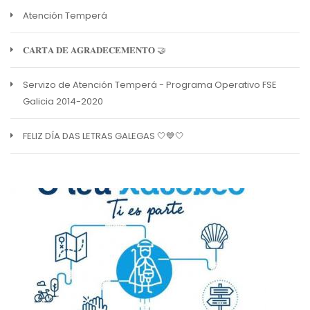
Atención Temperá
𝐂𝐀𝐑𝐓𝐀 𝐃𝐄 𝐀𝐆𝐑𝐀𝐃𝐄𝐂𝐄𝐌𝐄𝐍𝐓𝐎 🤝
Servizo de Atención Temperá - Programa Operativo FSE
Galicia 2014-2020
FELIZ DÍA DAS LETRAS GALEGAS 🤍💙🤍