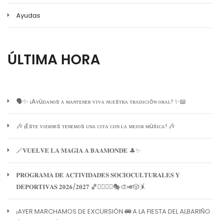
Ayudas
ÚLTIMA HORA
🗣️✨ ¡Aʏúᴅᴀɴᴏs ᴀ ᴍᴀɴᴛᴇɴᴇʀ ᴠɪᴠᴀ ɴᴜᴇsᴛʀᴀ ᴛʀᴀᴅɪᴄɪóɴ ᴏʀᴀʟ! ✨📖
🎶 ¡Esᴛᴇ ᴠɪᴇʀɴᴇs ᴛᴇɴᴇᴍᴏs ᴜɴᴀ ᴄɪᴛᴀ ᴄᴏɴ ʟᴀ ᴍᴇᴊᴏʀ ᴍúsɪᴄᴀ! 🎶
🪄𝐕𝐔𝐄𝐋𝐕𝐄 𝐋𝐀 𝐌𝐀𝐆𝐈𝐀 𝐀 𝐁𝐀𝐀𝐌𝐎𝐍𝐃𝐄 🎩✨
𝐏𝐑𝐎𝐆𝐑𝐀𝐌𝐀 𝐃𝐄 𝐀𝐂𝐓𝐈𝐕𝐈𝐃𝐀𝐃𝐄𝐒 𝐒𝐎𝐂𝐈𝐎𝐂𝐔𝐋𝐓𝐔𝐑𝐀𝐋𝐄𝐒 𝐘
𝐃𝐄𝐏𝐎𝐑𝐓𝐈𝐕𝐀𝐒 𝟐𝟎𝟐𝟔/𝟐𝟎𝟐𝟕 🏀🏊‍♀️🧘‍♀️🎭🎨🎺🎲🤸
¡AYER MARCHAMOS DE EXCURSIÓN 🚌 A LA FIESTA DEL ALBARIÑO