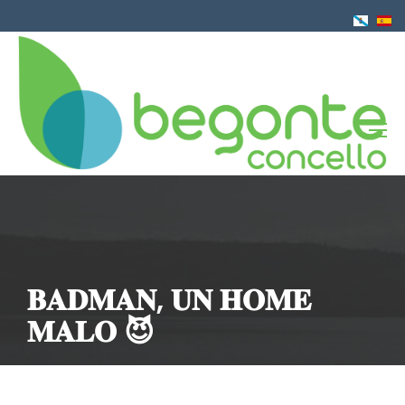
Pasar
al
contenido
principal
𝐁𝐀𝐃𝐌𝐀𝐍, 𝐔𝐍 𝐇𝐎𝐌𝐄
𝐌𝐀𝐋𝐎 😈