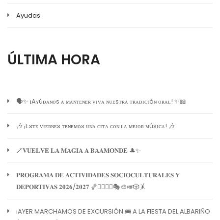
Ayudas
ÚLTIMA HORA
🗣️✨ ¡Aʏúᴅᴀɴᴏs ᴀ ᴍᴀɴᴛᴇɴᴇʀ ᴠɪᴠᴀ ɴᴜᴇsᴛʀᴀ ᴛʀᴀᴅɪᴄɪóɴ ᴏʀᴀʟ! ✨📖
🎶 ¡Esᴛᴇ ᴠɪᴇʀɴᴇs ᴛᴇɴᴇᴍᴏs ᴜɴᴀ ᴄɪᴛᴀ ᴄᴏɴ ʟᴀ ᴍᴇᴊᴏʀ ᴍúsɪᴄᴀ! 🎶
🪄𝐕𝐔𝐄𝐋𝐕𝐄 𝐋𝐀 𝐌𝐀𝐆𝐈𝐀 𝐀 𝐁𝐀𝐀𝐌𝐎𝐍𝐃𝐄 🎩✨
𝐏𝐑𝐎𝐆𝐑𝐀𝐌𝐀 𝐃𝐄 𝐀𝐂𝐓𝐈𝐕𝐈𝐃𝐀𝐃𝐄𝐒 𝐒𝐎𝐂𝐈𝐎𝐂𝐔𝐋𝐓𝐔𝐑𝐀𝐋𝐄𝐒 𝐘
𝐃𝐄𝐏𝐎𝐑𝐓𝐈𝐕𝐀𝐒 𝟐𝟎𝟐𝟔/𝟐𝟎𝟐𝟕 🏀🏊‍♀️🧘‍♀️🎭🎨🎺🎲🤸
¡AYER MARCHAMOS DE EXCURSIÓN 🚌 A LA FIESTA DEL ALBARIÑO