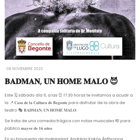
08 NOVIEMBRE 2023
𝐁𝐀𝐃𝐌𝐀𝐍, 𝐔𝐍 𝐇𝐎𝐌𝐄 𝐌𝐀𝐋𝐎 😈
Este 🗓 sábado día 11, a las ⏰ 17.30 horas te invitamos a acudir a
la 📍 𝐂𝐚𝐬𝐚 𝐝𝐞 𝐥𝐚 𝐂𝐮𝐥𝐭𝐮𝐫𝐚 𝐝𝐞 𝐁𝐞𝐠𝐨𝐧𝐭𝐞 para disfrutar de la obra de
teatro 🎭 𝐁𝐀𝐃𝐌𝐀𝐍, 𝐔𝐍 𝐇𝐎𝐌𝐄 𝐌𝐀𝐋𝐎.
Se trata de una comedia trágica con notas musicales 🎼 para
público 𝐦𝐚𝐲𝐨𝐫 𝐝𝐞 𝟏𝟔 𝐚𝐧̃𝐨𝐬.
En su búsqueda de malignidad, Andréas Kakós Ánthropos