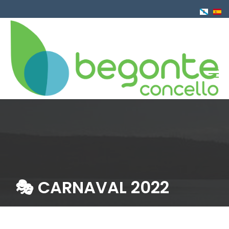
Pasar
al
contenido
principal
🎭 CARNAVAL 2022