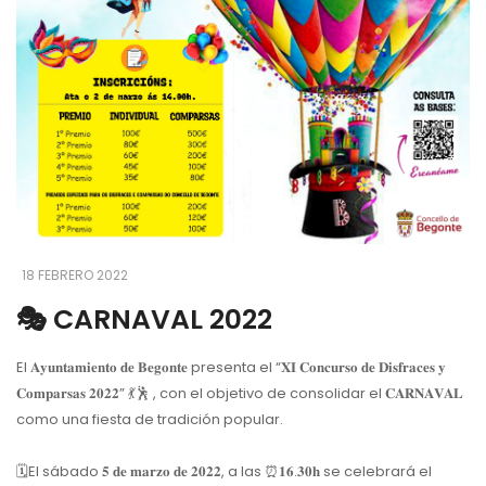
18 FEBRERO 2022
🎭 CARNAVAL 2022
El 𝐀𝐲𝐮𝐧𝐭𝐚𝐦𝐢𝐞𝐧𝐭𝐨 𝐝𝐞 𝐁𝐞𝐠𝐨𝐧𝐭𝐞 presenta el “𝐗𝐈 𝐂𝐨𝐧𝐜𝐮𝐫𝐬𝐨 𝐝𝐞 𝐃𝐢𝐬𝐟𝐫𝐚𝐜𝐞𝐬 𝐲
𝐂𝐨𝐦𝐩𝐚𝐫𝐬𝐚𝐬 𝟐𝟎𝟐𝟐” 💃🕺 , con el objetivo de consolidar el 𝐂𝐀𝐑𝐍𝐀𝐕𝐀𝐋
como una fiesta de tradición popular.
🗓El sábado 𝟓 𝐝𝐞 𝐦𝐚𝐫𝐳𝐨 𝐝𝐞 𝟐𝟎𝟐𝟐, a las ⏰𝟏𝟔.𝟑𝟎𝐡 se celebrará el