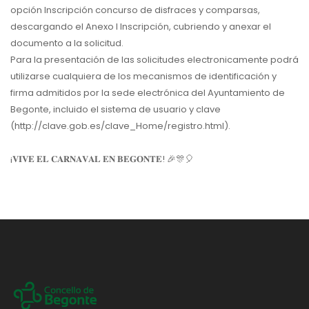
opción Inscripción concurso de disfraces y comparsas,
descargando el Anexo I Inscripción, cubriendo y anexar el
documento a la solicitud.
Para la presentación de las solicitudes electronicamente podrá
utilizarse cualquiera de los mecanismos de identificación y
firma admitidos por la sede electrónica del Ayuntamiento de
Begonte, incluido el sistema de usuario y clave
(http://clave.gob.es/clave_Home/registro.html).
¡𝐕𝐈𝐕𝐄 𝐄𝐋 𝐂𝐀𝐑𝐍𝐀𝐕𝐀𝐋 𝐄𝐍 𝐁𝐄𝐆𝐎𝐍𝐓𝐄! 🎉🎊🎈