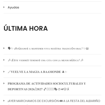
Ayudas
ÚLTIMA HORA
🗣️✨ ¡Aʏúᴅᴀɴᴏs ᴀ ᴍᴀɴᴛᴇɴᴇʀ ᴠɪᴠᴀ ɴᴜᴇsᴛʀᴀ ᴛʀᴀᴅɪᴄɪóɴ ᴏʀᴀʟ! ✨📖
🎶 ¡Esᴛᴇ ᴠɪᴇʀɴᴇs ᴛᴇɴᴇᴍᴏs ᴜɴᴀ ᴄɪᴛᴀ ᴄᴏɴ ʟᴀ ᴍᴇᴊᴏʀ ᴍúsɪᴄᴀ! 🎶
🪄𝐕𝐔𝐄𝐋𝐕𝐄 𝐋𝐀 𝐌𝐀𝐆𝐈𝐀 𝐀 𝐁𝐀𝐀𝐌𝐎𝐍𝐃𝐄 🎩✨
𝐏𝐑𝐎𝐆𝐑𝐀𝐌𝐀 𝐃𝐄 𝐀𝐂𝐓𝐈𝐕𝐈𝐃𝐀𝐃𝐄𝐒 𝐒𝐎𝐂𝐈𝐎𝐂𝐔𝐋𝐓𝐔𝐑𝐀𝐋𝐄𝐒 𝐘
𝐃𝐄𝐏𝐎𝐑𝐓𝐈𝐕𝐀𝐒 𝟐𝟎𝟐𝟔/𝟐𝟎𝟐𝟕 🏀🏊‍♀️🧘‍♀️🎭🎨🎺🎲🤸
¡AYER MARCHAMOS DE EXCURSIÓN 🚌 A LA FIESTA DEL ALBARIÑO