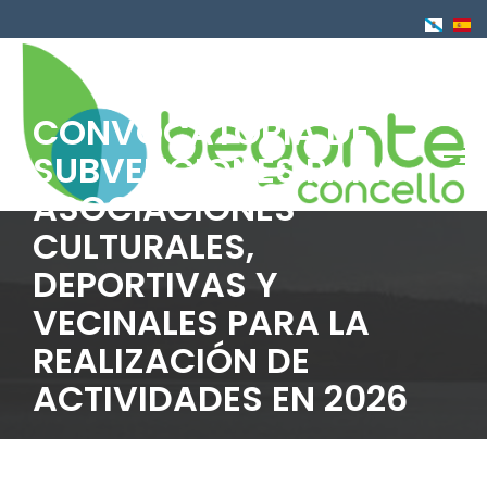
Pasar
al
contenido
principal
CONVOCATORIA DE
SUBVENCIONES PARA
ASOCIACIONES
CULTURALES,
DEPORTIVAS Y
VECINALES PARA LA
REALIZACIÓN DE
ACTIVIDADES EN 2026