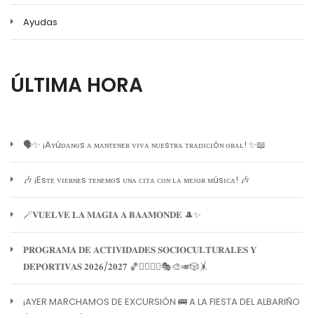
Ayudas
ÚLTIMA HORA
🗣️✨ ¡Aʏúᴅᴀɴᴏs ᴀ ᴍᴀɴᴛᴇɴᴇʀ ᴠɪᴠᴀ ɴᴜᴇsᴛʀᴀ ᴛʀᴀᴅɪᴄɪóɴ ᴏʀᴀʟ! ✨📖
🎶 ¡Esᴛᴇ ᴠɪᴇʀɴᴇs ᴛᴇɴᴇᴍᴏs ᴜɴᴀ ᴄɪᴛᴀ ᴄᴏɴ ʟᴀ ᴍᴇᴊᴏʀ ᴍúsɪᴄᴀ! 🎶
🪄𝐕𝐔𝐄𝐋𝐕𝐄 𝐋𝐀 𝐌𝐀𝐆𝐈𝐀 𝐀 𝐁𝐀𝐀𝐌𝐎𝐍𝐃𝐄 🎩✨
𝐏𝐑𝐎𝐆𝐑𝐀𝐌𝐀 𝐃𝐄 𝐀𝐂𝐓𝐈𝐕𝐈𝐃𝐀𝐃𝐄𝐒 𝐒𝐎𝐂𝐈𝐎𝐂𝐔𝐋𝐓𝐔𝐑𝐀𝐋𝐄𝐒 𝐘
𝐃𝐄𝐏𝐎𝐑𝐓𝐈𝐕𝐀𝐒 𝟐𝟎𝟐𝟔/𝟐𝟎𝟐𝟕 🏀🏊‍♀️🧘‍♀️🎭🎨🎺🎲🤸
¡AYER MARCHAMOS DE EXCURSIÓN 🚌 A LA FIESTA DEL ALBARIÑO