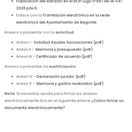
Publicación del extracto en el BOP Lugo nº087 de 18-
04-
2026 páx.6.
Enlace con la
Tramitación electrónica en la sede
electrónica del Ayuntamiento de Begonte.
Anexos a presentar con la
solicitud
:
Anexo I -
Solicitud Ayudas Asociaciones (pdf)
Anexo II -
Memoria y presupuesto (pdf)
Anexo III -
Certificado de acuerdo (pdf)
Anexos a presentar na
xustificación
:
Anexo IV -
Declaración jurada. (pdf)
Anexo V -
Memoria y gastos realizados (pdf)
Nota
: Si necesitas ayuda para firmar los anexos
electrónicamente tica en el siguiente enlace
¿Cómo firmar un
documento electrónicamente?