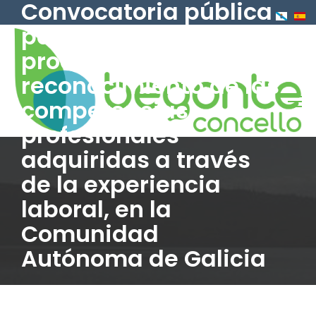
Convocatoria pública
Pasar
al
para el año 2020 del
contenido
procedimiento de
principal
reconocimiento de las
competencias
profesionales
adquiridas a través
de la experiencia
laboral, en la
Comunidad
Autónoma de Galicia