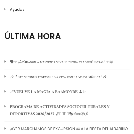
Ayudas
ÚLTIMA HORA
🗣️✨ ¡Aʏúᴅᴀɴᴏs ᴀ ᴍᴀɴᴛᴇɴᴇʀ ᴠɪᴠᴀ ɴᴜᴇsᴛʀᴀ ᴛʀᴀᴅɪᴄɪóɴ ᴏʀᴀʟ! ✨📖
🎶 ¡Esᴛᴇ ᴠɪᴇʀɴᴇs ᴛᴇɴᴇᴍᴏs ᴜɴᴀ ᴄɪᴛᴀ ᴄᴏɴ ʟᴀ ᴍᴇᴊᴏʀ ᴍúsɪᴄᴀ! 🎶
🪄𝐕𝐔𝐄𝐋𝐕𝐄 𝐋𝐀 𝐌𝐀𝐆𝐈𝐀 𝐀 𝐁𝐀𝐀𝐌𝐎𝐍𝐃𝐄 🎩✨
𝐏𝐑𝐎𝐆𝐑𝐀𝐌𝐀 𝐃𝐄 𝐀𝐂𝐓𝐈𝐕𝐈𝐃𝐀𝐃𝐄𝐒 𝐒𝐎𝐂𝐈𝐎𝐂𝐔𝐋𝐓𝐔𝐑𝐀𝐋𝐄𝐒 𝐘
𝐃𝐄𝐏𝐎𝐑𝐓𝐈𝐕𝐀𝐒 𝟐𝟎𝟐𝟔/𝟐𝟎𝟐𝟕 🏀🏊‍♀️🧘‍♀️🎭🎨🎺🎲🤸
¡AYER MARCHAMOS DE EXCURSIÓN 🚌 A LA FIESTA DEL ALBARIÑO