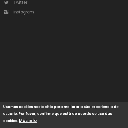
Twitter
Instagram
Usamos cookies neste sitio para mellorar a súa experiencia de
usuario. Por favor, confirme que está de acordo co uso das
Más info
cookies.
© 2024 Concello de Begonte /
GaliciaDigital
/
Aviso Legal
/