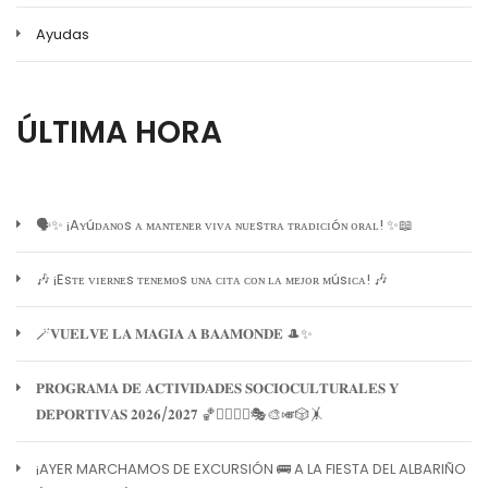
Ayudas
ÚLTIMA HORA
🗣️✨ ¡Aʏúᴅᴀɴᴏs ᴀ ᴍᴀɴᴛᴇɴᴇʀ ᴠɪᴠᴀ ɴᴜᴇsᴛʀᴀ ᴛʀᴀᴅɪᴄɪóɴ ᴏʀᴀʟ! ✨📖
🎶 ¡Esᴛᴇ ᴠɪᴇʀɴᴇs ᴛᴇɴᴇᴍᴏs ᴜɴᴀ ᴄɪᴛᴀ ᴄᴏɴ ʟᴀ ᴍᴇᴊᴏʀ ᴍúsɪᴄᴀ! 🎶
🪄𝐕𝐔𝐄𝐋𝐕𝐄 𝐋𝐀 𝐌𝐀𝐆𝐈𝐀 𝐀 𝐁𝐀𝐀𝐌𝐎𝐍𝐃𝐄 🎩✨
𝐏𝐑𝐎𝐆𝐑𝐀𝐌𝐀 𝐃𝐄 𝐀𝐂𝐓𝐈𝐕𝐈𝐃𝐀𝐃𝐄𝐒 𝐒𝐎𝐂𝐈𝐎𝐂𝐔𝐋𝐓𝐔𝐑𝐀𝐋𝐄𝐒 𝐘
𝐃𝐄𝐏𝐎𝐑𝐓𝐈𝐕𝐀𝐒 𝟐𝟎𝟐𝟔/𝟐𝟎𝟐𝟕 🏀🏊‍♀️🧘‍♀️🎭🎨🎺🎲🤸
¡AYER MARCHAMOS DE EXCURSIÓN 🚌 A LA FIESTA DEL ALBARIÑO