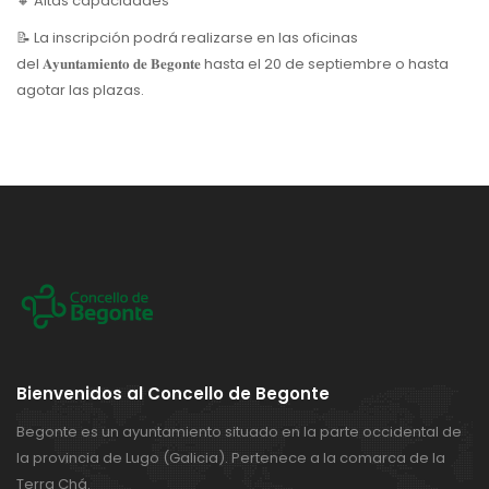
🔸 Altas capacidades
📝 La inscripción podrá realizarse en las oficinas
del 𝐀𝐲𝐮𝐧𝐭𝐚𝐦𝐢𝐞𝐧𝐭𝐨 𝐝𝐞 𝐁𝐞𝐠𝐨𝐧𝐭𝐞 hasta el 20 de septiembre o hasta
agotar las plazas.
Bienvenidos al Concello de Begonte
Begonte es un ayuntamiento situado en la parte occidental de
la provincia de Lugo (Galicia). Pertenece a la comarca de la
Terra Chá.