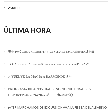
Ayudas
ÚLTIMA HORA
🗣️✨ ¡Aʏúᴅᴀɴᴏs ᴀ ᴍᴀɴᴛᴇɴᴇʀ ᴠɪᴠᴀ ɴᴜᴇsᴛʀᴀ ᴛʀᴀᴅɪᴄɪóɴ ᴏʀᴀʟ! ✨📖
🎶 ¡Esᴛᴇ ᴠɪᴇʀɴᴇs ᴛᴇɴᴇᴍᴏs ᴜɴᴀ ᴄɪᴛᴀ ᴄᴏɴ ʟᴀ ᴍᴇᴊᴏʀ ᴍúsɪᴄᴀ! 🎶
🪄𝐕𝐔𝐄𝐋𝐕𝐄 𝐋𝐀 𝐌𝐀𝐆𝐈𝐀 𝐀 𝐁𝐀𝐀𝐌𝐎𝐍𝐃𝐄 🎩✨
𝐏𝐑𝐎𝐆𝐑𝐀𝐌𝐀 𝐃𝐄 𝐀𝐂𝐓𝐈𝐕𝐈𝐃𝐀𝐃𝐄𝐒 𝐒𝐎𝐂𝐈𝐎𝐂𝐔𝐋𝐓𝐔𝐑𝐀𝐋𝐄𝐒 𝐘
𝐃𝐄𝐏𝐎𝐑𝐓𝐈𝐕𝐀𝐒 𝟐𝟎𝟐𝟔/𝟐𝟎𝟐𝟕 🏀🏊‍♀️🧘‍♀️🎭🎨🎺🎲🤸
¡AYER MARCHAMOS DE EXCURSIÓN 🚌 A LA FIESTA DEL ALBARIÑO