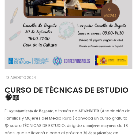
13 AGOSTO 2024
CURSO DE TÉCNICAS DE ESTUDIO
🧠📖
El 𝐀𝐲𝐮𝐧𝐭𝐚𝐦𝐢𝐞𝐧𝐭𝐨 𝐝𝐞 𝐁𝐞𝐠𝐨𝐧𝐭𝐞, a través de 𝐀𝐅𝐀𝐌𝐌𝐄𝐑 (Asociación de
Familias y Mujeres del Medio Rural) convoca un curso gratuito
📚 sobre TÉCNICAS DE ESTUDIO, dirigido a 𝐦𝐮𝐣𝐞𝐫𝐞𝐬 𝐦𝐚𝐲𝐨𝐫𝐞𝐬 de 𝟏𝟖
años, que se llevará a cabo el próximo 𝟑𝟎 𝐝𝐞 𝐬𝐞𝐩𝐭𝐢𝐞𝐦𝐛𝐫𝐞 en