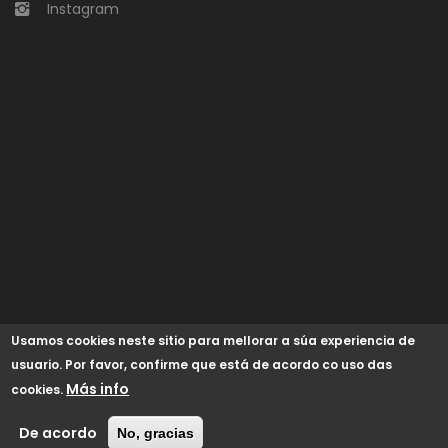
Instagram
Usamos cookies neste sitio para mellorar a súa experiencia de
usuario. Por favor, confirme que está de acordo co uso das
Más info
cookies.
© 2024 Concello de Begonte /
GaliciaDigital
/
Aviso Legal
/
Política de cookies
/
Accesibilidad
De acordo
No, gracias