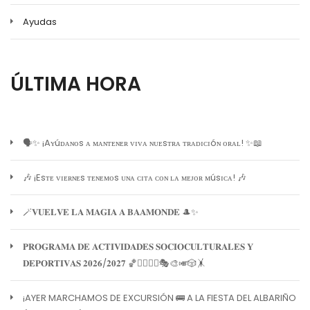
Ayudas
ÚLTIMA HORA
🗣️✨ ¡Aʏúᴅᴀɴᴏs ᴀ ᴍᴀɴᴛᴇɴᴇʀ ᴠɪᴠᴀ ɴᴜᴇsᴛʀᴀ ᴛʀᴀᴅɪᴄɪóɴ ᴏʀᴀʟ! ✨📖
🎶 ¡Esᴛᴇ ᴠɪᴇʀɴᴇs ᴛᴇɴᴇᴍᴏs ᴜɴᴀ ᴄɪᴛᴀ ᴄᴏɴ ʟᴀ ᴍᴇᴊᴏʀ ᴍúsɪᴄᴀ! 🎶
🪄𝐕𝐔𝐄𝐋𝐕𝐄 𝐋𝐀 𝐌𝐀𝐆𝐈𝐀 𝐀 𝐁𝐀𝐀𝐌𝐎𝐍𝐃𝐄 🎩✨
𝐏𝐑𝐎𝐆𝐑𝐀𝐌𝐀 𝐃𝐄 𝐀𝐂𝐓𝐈𝐕𝐈𝐃𝐀𝐃𝐄𝐒 𝐒𝐎𝐂𝐈𝐎𝐂𝐔𝐋𝐓𝐔𝐑𝐀𝐋𝐄𝐒 𝐘
𝐃𝐄𝐏𝐎𝐑𝐓𝐈𝐕𝐀𝐒 𝟐𝟎𝟐𝟔/𝟐𝟎𝟐𝟕 🏀🏊‍♀️🧘‍♀️🎭🎨🎺🎲🤸
¡AYER MARCHAMOS DE EXCURSIÓN 🚌 A LA FIESTA DEL ALBARIÑO