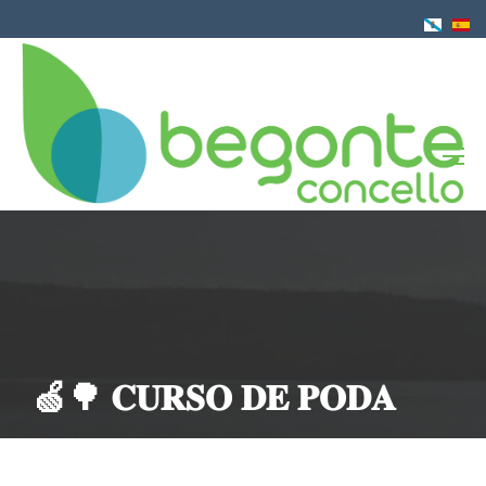
Pasar
al
contenido
principal
🍏🌳 𝐂𝐔𝐑𝐒𝐎 𝐃𝐄 𝐏𝐎𝐃𝐀