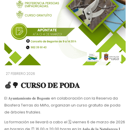
27 FEBRERO 2026
🍏🌳 𝐂𝐔𝐑𝐒𝐎 𝐃𝐄 𝐏𝐎𝐃𝐀
El 𝐀𝐲𝐮𝐧𝐭𝐚𝐦𝐢𝐞𝐧𝐭𝐨 𝐝𝐞 𝐁𝐞𝐠𝐨𝐧𝐭𝐞 en colaboración con la Reserva da
Biosfera Terras do Miño, organizan un curso gratuito de poda
de árboles frutales.
La formación se llevará a cabo el 🗓 viernes 6 de marzo de 2026
en horario de ⏰ 16.00 a 20.00 horas en la 𝐀𝐮𝐥𝐚 𝐝𝐞 𝐥𝐚 𝐍𝐚𝐭𝐮𝐥𝐚𝐫𝐞𝐳𝐚
𝐈