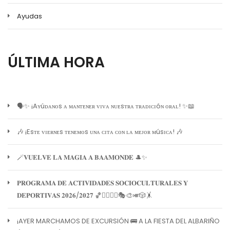
Ayudas
ÚLTIMA HORA
🗣️✨ ¡Aʏúᴅᴀɴᴏs ᴀ ᴍᴀɴᴛᴇɴᴇʀ ᴠɪᴠᴀ ɴᴜᴇsᴛʀᴀ ᴛʀᴀᴅɪᴄɪóɴ ᴏʀᴀʟ! ✨📖
🎶 ¡Esᴛᴇ ᴠɪᴇʀɴᴇs ᴛᴇɴᴇᴍᴏs ᴜɴᴀ ᴄɪᴛᴀ ᴄᴏɴ ʟᴀ ᴍᴇᴊᴏʀ ᴍúsɪᴄᴀ! 🎶
🪄𝐕𝐔𝐄𝐋𝐕𝐄 𝐋𝐀 𝐌𝐀𝐆𝐈𝐀 𝐀 𝐁𝐀𝐀𝐌𝐎𝐍𝐃𝐄 🎩✨
𝐏𝐑𝐎𝐆𝐑𝐀𝐌𝐀 𝐃𝐄 𝐀𝐂𝐓𝐈𝐕𝐈𝐃𝐀𝐃𝐄𝐒 𝐒𝐎𝐂𝐈𝐎𝐂𝐔𝐋𝐓𝐔𝐑𝐀𝐋𝐄𝐒 𝐘
𝐃𝐄𝐏𝐎𝐑𝐓𝐈𝐕𝐀𝐒 𝟐𝟎𝟐𝟔/𝟐𝟎𝟐𝟕 🏀🏊‍♀️🧘‍♀️🎭🎨🎺🎲🤸
¡AYER MARCHAMOS DE EXCURSIÓN 🚌 A LA FIESTA DEL ALBARIÑO