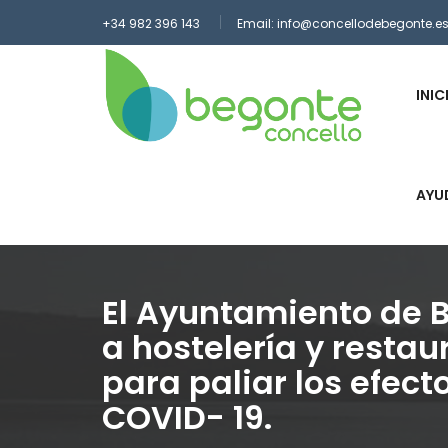
Pasar
+34 982 396 143
Email: info@concellodebegonte.e
al
contenido
principal
INIC
AYU
El Ayuntamiento de 
a hostelería y resta
para paliar los efect
COVID- 19.