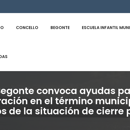
s
IO
CONCELLO
BEGONTE
ESCUELA INFANTIL MUN
DAS
Begonte convoca ayudas par
uración en el término munic
os de la situación de cierre