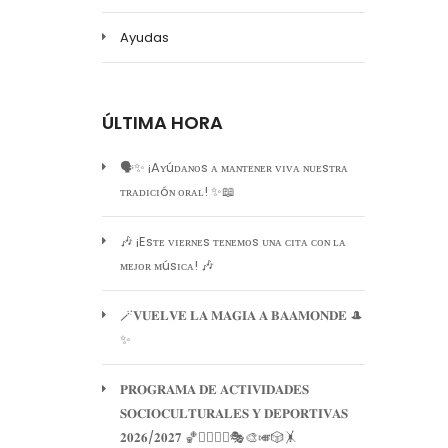
Ayudas
ÚLTIMA HORA
🗣️✨ ¡Aʏúᴅᴀɴᴏs ᴀ ᴍᴀɴᴛᴇɴᴇʀ ᴠɪᴠᴀ ɴᴜᴇsᴛʀᴀ
ᴛʀᴀᴅɪᴄɪóɴ ᴏʀᴀʟ! ✨📖
🎶 ¡Esᴛᴇ ᴠɪᴇʀɴᴇs ᴛᴇɴᴇᴍᴏs ᴜɴᴀ ᴄɪᴛᴀ ᴄᴏɴ ʟᴀ
ᴍᴇᴊᴏʀ ᴍúsɪᴄᴀ! 🎶
🪄𝐕𝐔𝐄𝐋𝐕𝐄 𝐋𝐀 𝐌𝐀𝐆𝐈𝐀 𝐀 𝐁𝐀𝐀𝐌𝐎𝐍𝐃𝐄 🎩
✨
𝐏𝐑𝐎𝐆𝐑𝐀𝐌𝐀 𝐃𝐄 𝐀𝐂𝐓𝐈𝐕𝐈𝐃𝐀𝐃𝐄𝐒
𝐒𝐎𝐂𝐈𝐎𝐂𝐔𝐋𝐓𝐔𝐑𝐀𝐋𝐄𝐒 𝐘 𝐃𝐄𝐏𝐎𝐑𝐓𝐈𝐕𝐀𝐒
𝟐𝟎𝟐𝟔/𝟐𝟎𝟐𝟕 🏀🏊‍♀️🧘‍♀️🎭🎨🎺🎲🤸