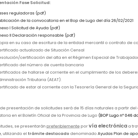
tación Fase Solicitud:
ases reguladoras (pdf)
blicación de la convocatoria en el
Bop
de Lugo del día 26/02/2021
exo I Solicitud de Ayuda (pdf)
nexo II Declaración responsable (pdf)
pia en su caso de escritura de la entidad mercantil o contrato de co
rtificado actualizado de Situación Censal
esolución/certificación del alta en el Régimen Especial de Trabaja
ertificado del número de cuenta bancaria
rtificados de hallarse al corriente en el cumplimiento de los deberes 
ministración Tributaria (AEAT).
rtificado de estar al corriente con la Tesorería General de la Seguri
 de presentación de solicitudes será de 15 días naturales a partir del 
oria en el Boletín Oficial de la Provincia de Lugo
(BOP Lugo nº 046 d
vía electrónica
citudes, se presentarán
preferiblemente
por
a tra
e
, utilizando el
trámite destacado
denominado
Ayudas Plan de apoy