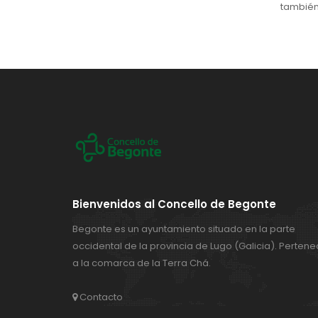
también 
Bienvenidos al Concello de Begonte
Begonte es un ayuntamiento situado en la parte
occidental de la provincia de Lugo (Galicia). Perten
a la comarca de la Terra Chá.
Contacto