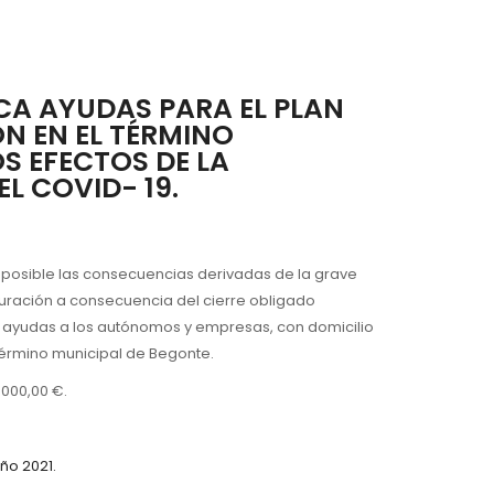
A AYUDAS PARA EL PLAN
N EN EL TÉRMINO
S EFECTOS DE LA
L COVID- 19.
l posible las consecuencias derivadas de la grave
tauración a consecuencia del cierre obligado
 ayudas a los autónomos y empresas, con domicilio
l término municipal de Begonte.
.000,00 €.
ño 2021.