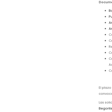
Documen
B
Pu
An
A
Co
Ce
R
C
Ce
Ad
Ce
El plazo
convocat
Las soli
Begont