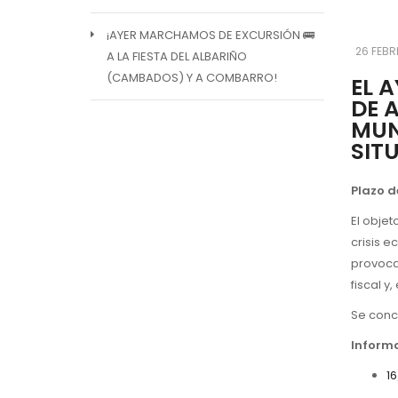
¡AYER MARCHAMOS DE EXCURSIÓN 🚌
26 FEBR
A LA FIESTA DEL ALBARIÑO
(CAMBADOS) Y A COMBARRO!
EL 
DE 
MUN
SIT
Plazo d
El objet
crisis e
provoca
fiscal y
Se conc
Informa
1