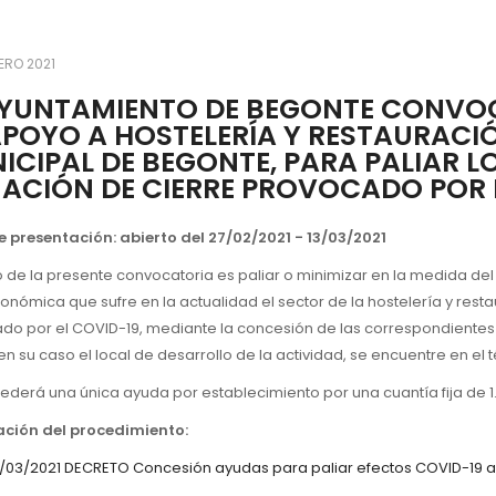
ERO 2021
AYUNTAMIENTO DE BEGONTE CONVOC
APOYO A HOSTELERÍA Y RESTAURACIÓ
ICIPAL DE BEGONTE, PARA PALIAR LO
UACIÓN DE CIERRE PROVOCADO POR E
e presentación: abierto del
27/02/2021 - 13/03/2021
o de la presente convocatoria es paliar o minimizar en la medida de
conómica que sufre en la actualidad el sector de la hostelería y res
do por el COVID-19, mediante la concesión de las correspondientes
, en su caso el local de desarrollo de la actividad, se encuentre en e
ederá una única ayuda por establecimiento por una cuantía fija de 1
ción del procedimiento:
6/03/2021 DECRETO Concesión ayudas para paliar efectos COVID-19 a