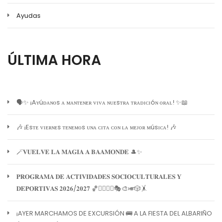
Ayudas
ÚLTIMA HORA
🗣️✨ ¡Aʏúᴅᴀɴᴏs ᴀ ᴍᴀɴᴛᴇɴᴇʀ ᴠɪᴠᴀ ɴᴜᴇsᴛʀᴀ ᴛʀᴀᴅɪᴄɪóɴ ᴏʀᴀʟ! ✨📖
🎶 ¡Esᴛᴇ ᴠɪᴇʀɴᴇs ᴛᴇɴᴇᴍᴏs ᴜɴᴀ ᴄɪᴛᴀ ᴄᴏɴ ʟᴀ ᴍᴇᴊᴏʀ ᴍúsɪᴄᴀ! 🎶
🪄𝐕𝐔𝐄𝐋𝐕𝐄 𝐋𝐀 𝐌𝐀𝐆𝐈𝐀 𝐀 𝐁𝐀𝐀𝐌𝐎𝐍𝐃𝐄 🎩✨
𝐏𝐑𝐎𝐆𝐑𝐀𝐌𝐀 𝐃𝐄 𝐀𝐂𝐓𝐈𝐕𝐈𝐃𝐀𝐃𝐄𝐒 𝐒𝐎𝐂𝐈𝐎𝐂𝐔𝐋𝐓𝐔𝐑𝐀𝐋𝐄𝐒 𝐘
𝐃𝐄𝐏𝐎𝐑𝐓𝐈𝐕𝐀𝐒 𝟐𝟎𝟐𝟔/𝟐𝟎𝟐𝟕 🏀🏊‍♀️🧘‍♀️🎭🎨🎺🎲🤸
¡AYER MARCHAMOS DE EXCURSIÓN 🚌 A LA FIESTA DEL ALBARIÑO