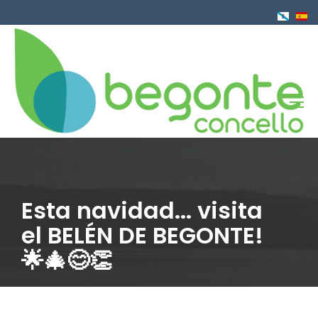
Pasar
al
contenido
principal
Esta navidad... visita
el BELÉN DE BEGONTE!
🌟🎄😊👏