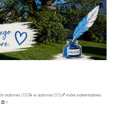
res 👱🏼‍♂️📝 e autoras 👱🏽‍♀️🖊 máis salientables
🏛!!