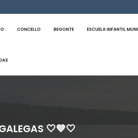
s
IO
CONCELLO
BEGONTE
ESCUELA INFANTIL MUN
DAS
 GALEGAS 🤍💙🤍