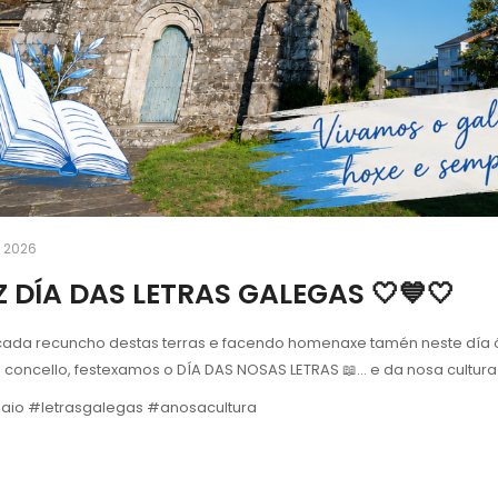
 2026
Z DÍA DAS LETRAS GALEGAS 🤍💙🤍
da recuncho destas terras e facendo homenaxe tamén neste día ós auto
concello, festexamos o DÍA DAS NOSAS LETRAS 📖... e da nosa cultura 
io #letrasgalegas #anosacultura