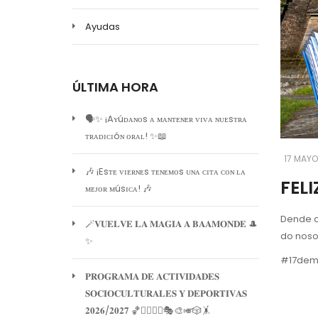
Ayudas
ÚLTIMA HORA
🗣️✨ ¡Aʏúᴅᴀɴᴏs ᴀ ᴍᴀɴᴛᴇɴᴇʀ ᴠɪᴠᴀ ɴᴜᴇsᴛʀᴀ
ᴛʀᴀᴅɪᴄɪóɴ ᴏʀᴀʟ! ✨📖
17 MAYO
🎶 ¡Esᴛᴇ ᴠɪᴇʀɴᴇs ᴛᴇɴᴇᴍᴏs ᴜɴᴀ ᴄɪᴛᴀ ᴄᴏɴ ʟᴀ
FELI
ᴍᴇᴊᴏʀ ᴍúsɪᴄᴀ! 🎶
Dende ca
🪄𝐕𝐔𝐄𝐋𝐕𝐄 𝐋𝐀 𝐌𝐀𝐆𝐈𝐀 𝐀 𝐁𝐀𝐀𝐌𝐎𝐍𝐃𝐄 🎩
do noso 
✨
#17dema
𝐏𝐑𝐎𝐆𝐑𝐀𝐌𝐀 𝐃𝐄 𝐀𝐂𝐓𝐈𝐕𝐈𝐃𝐀𝐃𝐄𝐒
𝐒𝐎𝐂𝐈𝐎𝐂𝐔𝐋𝐓𝐔𝐑𝐀𝐋𝐄𝐒 𝐘 𝐃𝐄𝐏𝐎𝐑𝐓𝐈𝐕𝐀𝐒
𝟐𝟎𝟐𝟔/𝟐𝟎𝟐𝟕 🏀🏊‍♀️🧘‍♀️🎭🎨🎺🎲🤸