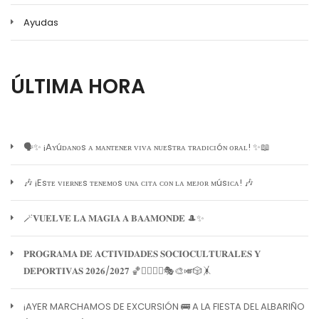
Ayudas
ÚLTIMA HORA
🗣️✨ ¡Aʏúᴅᴀɴᴏs ᴀ ᴍᴀɴᴛᴇɴᴇʀ ᴠɪᴠᴀ ɴᴜᴇsᴛʀᴀ ᴛʀᴀᴅɪᴄɪóɴ ᴏʀᴀʟ! ✨📖
🎶 ¡Esᴛᴇ ᴠɪᴇʀɴᴇs ᴛᴇɴᴇᴍᴏs ᴜɴᴀ ᴄɪᴛᴀ ᴄᴏɴ ʟᴀ ᴍᴇᴊᴏʀ ᴍúsɪᴄᴀ! 🎶
🪄𝐕𝐔𝐄𝐋𝐕𝐄 𝐋𝐀 𝐌𝐀𝐆𝐈𝐀 𝐀 𝐁𝐀𝐀𝐌𝐎𝐍𝐃𝐄 🎩✨
𝐏𝐑𝐎𝐆𝐑𝐀𝐌𝐀 𝐃𝐄 𝐀𝐂𝐓𝐈𝐕𝐈𝐃𝐀𝐃𝐄𝐒 𝐒𝐎𝐂𝐈𝐎𝐂𝐔𝐋𝐓𝐔𝐑𝐀𝐋𝐄𝐒 𝐘
𝐃𝐄𝐏𝐎𝐑𝐓𝐈𝐕𝐀𝐒 𝟐𝟎𝟐𝟔/𝟐𝟎𝟐𝟕 🏀🏊‍♀️🧘‍♀️🎭🎨🎺🎲🤸
¡AYER MARCHAMOS DE EXCURSIÓN 🚌 A LA FIESTA DEL ALBARIÑO