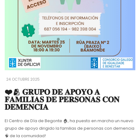
24 OCTUBRE 2025
❤️🫂 𝐆𝐑𝐔𝐏𝐎 𝐃𝐄 𝐀𝐏𝐎𝐘𝐎 𝐀
𝐅𝐀𝐌𝐈𝐋𝐈𝐀𝐒 𝐃𝐄 𝐏𝐄𝐑𝐒𝐎𝐍𝐀𝐒 𝐂𝐎𝐍
𝐃𝐄𝐌𝐄𝐍𝐂𝐈𝐀
El Centro de Día de Begonte 🏠, ha puesto en marcha un nuevo
grupo de apoyo dirigido la familias de personas con demencia
🧠 de la comunidad!