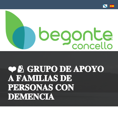
Pasar
al
contenido
principal
❤️🫂 𝐆𝐑𝐔𝐏𝐎 𝐃𝐄 𝐀𝐏𝐎𝐘𝐎
𝐀 𝐅𝐀𝐌𝐈𝐋𝐈𝐀𝐒 𝐃𝐄
𝐏𝐄𝐑𝐒𝐎𝐍𝐀𝐒 𝐂𝐎𝐍
𝐃𝐄𝐌𝐄𝐍𝐂𝐈𝐀