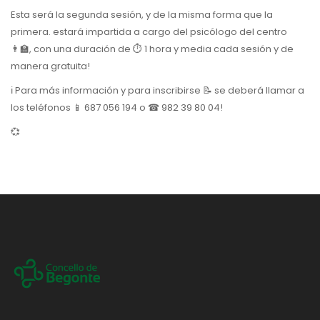
Esta será la segunda sesión, y de la misma forma que la
primera. estará impartida a cargo del psicólogo del centro
👨‍🏫, con una duración de ⏱ 1 hora y media cada sesión y de
manera gratuita!
ℹ️ Para más información y para inscribirse 📝 se deberá llamar a
los teléfonos 📱 687 056 194 o ☎ 982 39 80 04!
💞