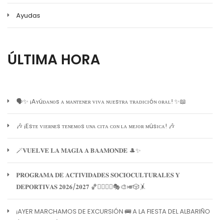
Ayudas
ÚLTIMA HORA
🗣️✨ ¡Aʏúᴅᴀɴᴏs ᴀ ᴍᴀɴᴛᴇɴᴇʀ ᴠɪᴠᴀ ɴᴜᴇsᴛʀᴀ ᴛʀᴀᴅɪᴄɪóɴ ᴏʀᴀʟ! ✨📖
🎶 ¡Esᴛᴇ ᴠɪᴇʀɴᴇs ᴛᴇɴᴇᴍᴏs ᴜɴᴀ ᴄɪᴛᴀ ᴄᴏɴ ʟᴀ ᴍᴇᴊᴏʀ ᴍúsɪᴄᴀ! 🎶
🪄𝐕𝐔𝐄𝐋𝐕𝐄 𝐋𝐀 𝐌𝐀𝐆𝐈𝐀 𝐀 𝐁𝐀𝐀𝐌𝐎𝐍𝐃𝐄 🎩✨
𝐏𝐑𝐎𝐆𝐑𝐀𝐌𝐀 𝐃𝐄 𝐀𝐂𝐓𝐈𝐕𝐈𝐃𝐀𝐃𝐄𝐒 𝐒𝐎𝐂𝐈𝐎𝐂𝐔𝐋𝐓𝐔𝐑𝐀𝐋𝐄𝐒 𝐘
𝐃𝐄𝐏𝐎𝐑𝐓𝐈𝐕𝐀𝐒 𝟐𝟎𝟐𝟔/𝟐𝟎𝟐𝟕 🏀🏊‍♀️🧘‍♀️🎭🎨🎺🎲🤸
¡AYER MARCHAMOS DE EXCURSIÓN 🚌 A LA FIESTA DEL ALBARIÑO