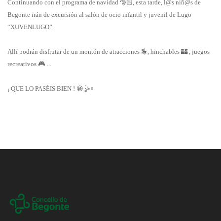
Continuando con el programa de navidad
🎅
🏻
, esta tarde, l@s niñ@s de
Begonte irán de excursión al salón de ocio infantil y juvenil de Lugo
“XUVENLUGO”.
Allí podrán disfrutar de un montón de atracciones
🎠
, hinchables
🏰
, juegos
recreativos
🎮
...
¡ QUE LO PASÉIS BIEN !
😀🤹
‍♀