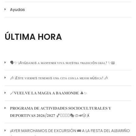
Ayudas
ÚLTIMA HORA
🗣️✨ ¡Aʏúᴅᴀɴᴏs ᴀ ᴍᴀɴᴛᴇɴᴇʀ ᴠɪᴠᴀ ɴᴜᴇsᴛʀᴀ ᴛʀᴀᴅɪᴄɪóɴ ᴏʀᴀʟ! ✨📖
🎶 ¡Esᴛᴇ ᴠɪᴇʀɴᴇs ᴛᴇɴᴇᴍᴏs ᴜɴᴀ ᴄɪᴛᴀ ᴄᴏɴ ʟᴀ ᴍᴇᴊᴏʀ ᴍúsɪᴄᴀ! 🎶
🪄𝐕𝐔𝐄𝐋𝐕𝐄 𝐋𝐀 𝐌𝐀𝐆𝐈𝐀 𝐀 𝐁𝐀𝐀𝐌𝐎𝐍𝐃𝐄 🎩✨
𝐏𝐑𝐎𝐆𝐑𝐀𝐌𝐀 𝐃𝐄 𝐀𝐂𝐓𝐈𝐕𝐈𝐃𝐀𝐃𝐄𝐒 𝐒𝐎𝐂𝐈𝐎𝐂𝐔𝐋𝐓𝐔𝐑𝐀𝐋𝐄𝐒 𝐘
𝐃𝐄𝐏𝐎𝐑𝐓𝐈𝐕𝐀𝐒 𝟐𝟎𝟐𝟔/𝟐𝟎𝟐𝟕 🏀🏊‍♀️🧘‍♀️🎭🎨🎺🎲🤸
¡AYER MARCHAMOS DE EXCURSIÓN 🚌 A LA FIESTA DEL ALBARIÑO