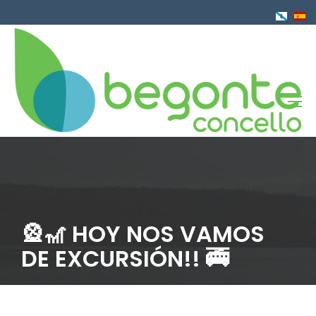
Pasar
al
contenido
principal
🎡🎢 HOY NOS VAMOS
DE EXCURSIÓN!! 🚎