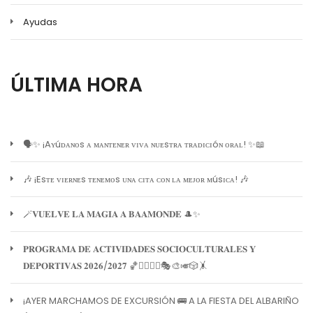
Ayudas
ÚLTIMA HORA
🗣️✨ ¡Aʏúᴅᴀɴᴏs ᴀ ᴍᴀɴᴛᴇɴᴇʀ ᴠɪᴠᴀ ɴᴜᴇsᴛʀᴀ ᴛʀᴀᴅɪᴄɪóɴ ᴏʀᴀʟ! ✨📖
🎶 ¡Esᴛᴇ ᴠɪᴇʀɴᴇs ᴛᴇɴᴇᴍᴏs ᴜɴᴀ ᴄɪᴛᴀ ᴄᴏɴ ʟᴀ ᴍᴇᴊᴏʀ ᴍúsɪᴄᴀ! 🎶
🪄𝐕𝐔𝐄𝐋𝐕𝐄 𝐋𝐀 𝐌𝐀𝐆𝐈𝐀 𝐀 𝐁𝐀𝐀𝐌𝐎𝐍𝐃𝐄 🎩✨
𝐏𝐑𝐎𝐆𝐑𝐀𝐌𝐀 𝐃𝐄 𝐀𝐂𝐓𝐈𝐕𝐈𝐃𝐀𝐃𝐄𝐒 𝐒𝐎𝐂𝐈𝐎𝐂𝐔𝐋𝐓𝐔𝐑𝐀𝐋𝐄𝐒 𝐘
𝐃𝐄𝐏𝐎𝐑𝐓𝐈𝐕𝐀𝐒 𝟐𝟎𝟐𝟔/𝟐𝟎𝟐𝟕 🏀🏊‍♀️🧘‍♀️🎭🎨🎺🎲🤸
¡AYER MARCHAMOS DE EXCURSIÓN 🚌 A LA FIESTA DEL ALBARIÑO