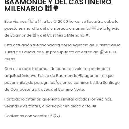
BAAMONDE Y DEL CASTIÑEIRO
MILENARIO 🕍🌳
Este viernes 🗓día 14, a las ⏰ 20.00 horas, se llevará a cabo la
puesta en marcha del alumbrado ornamental 💡 de la Iglesia
de Baamonde 🕍 y del Castiñeiro Milenario 🌳.
Esta actuación fue financiada por la Agencia de Turismo de la
Xunta de Galicia, con un presupuesto de cerca de 💰 50.000
euros.
Con esta obra tratamos de poner en valor el patrimonio
arquitectónico-artístico de Baamonde 🌍, lugar por el que
pasan miles de peregrinos/as en su caminar 🚶‍♀️🚶‍♂️a Santiago
de Compostela a través del Camino Norte.
Por todo lo anterior, queremos invitar a todos los vecinos,
vecinas y visitantes, a participar en dicho acto. ❤️
Contamos con vosotros!! 😃🤝