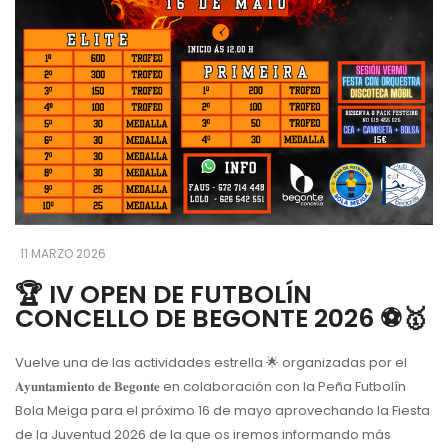
11 MARZO 2026
🏆 IV OPEN DE FUTBOLÍN
CONCELLO DE BEGONTE 2026 ⚽️🥇
Vuelve una de las actividades estrella
🌟
organizadas por el
𝐀𝐲𝐮𝐧𝐭𝐚𝐦𝐢𝐞𝐧𝐭𝐨 𝐝𝐞 𝐁𝐞𝐠𝐨𝐧𝐭𝐞 en colaboración con la Peña Futbolín
Bola Meiga para el próximo 16 de mayo aprovechando la Fiesta
de la Juventud 2026 de la que os iremos informando más