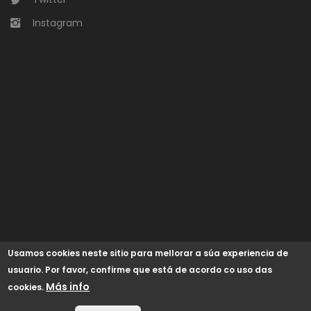
Instagram
Usamos cookies neste sitio para mellorar a súa experiencia de
usuario. Por favor, confirme que está de acordo co uso das
Más info
cookies.
© 2024 Concello de Begonte /
GaliciaDigital
/
Aviso Legal
/
Política de cookies
/
Accesibilidad