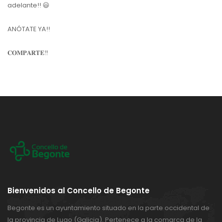
adelante!! 😃
ANÓTATE YA!!
𝐂𝐎𝐌𝐏𝐀𝐑𝐓𝐄‼️
Bienvenidos al Concello de Begonte
Begonte es un ayuntamiento situado en la parte occidental de
la provincia de Lugo (Galicia). Pertenece a la comarca de la