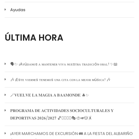
Ayudas
ÚLTIMA HORA
🗣️✨ ¡Aʏúᴅᴀɴᴏs ᴀ ᴍᴀɴᴛᴇɴᴇʀ ᴠɪᴠᴀ ɴᴜᴇsᴛʀᴀ ᴛʀᴀᴅɪᴄɪóɴ ᴏʀᴀʟ! ✨📖
🎶 ¡Esᴛᴇ ᴠɪᴇʀɴᴇs ᴛᴇɴᴇᴍᴏs ᴜɴᴀ ᴄɪᴛᴀ ᴄᴏɴ ʟᴀ ᴍᴇᴊᴏʀ ᴍúsɪᴄᴀ! 🎶
🪄𝐕𝐔𝐄𝐋𝐕𝐄 𝐋𝐀 𝐌𝐀𝐆𝐈𝐀 𝐀 𝐁𝐀𝐀𝐌𝐎𝐍𝐃𝐄 🎩✨
𝐏𝐑𝐎𝐆𝐑𝐀𝐌𝐀 𝐃𝐄 𝐀𝐂𝐓𝐈𝐕𝐈𝐃𝐀𝐃𝐄𝐒 𝐒𝐎𝐂𝐈𝐎𝐂𝐔𝐋𝐓𝐔𝐑𝐀𝐋𝐄𝐒 𝐘
𝐃𝐄𝐏𝐎𝐑𝐓𝐈𝐕𝐀𝐒 𝟐𝟎𝟐𝟔/𝟐𝟎𝟐𝟕 🏀🏊‍♀️🧘‍♀️🎭🎨🎺🎲🤸
¡AYER MARCHAMOS DE EXCURSIÓN 🚌 A LA FIESTA DEL ALBARIÑO