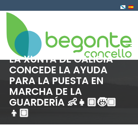
Pasar
al
contenido
principal
LA XUNTA DE GALICIA
CONCEDE LA AYUDA
PARA LA PUESTA EN
MARCHA DE LA
GUARDERÍA 👶👧🏼🧒🏾
👦🏽