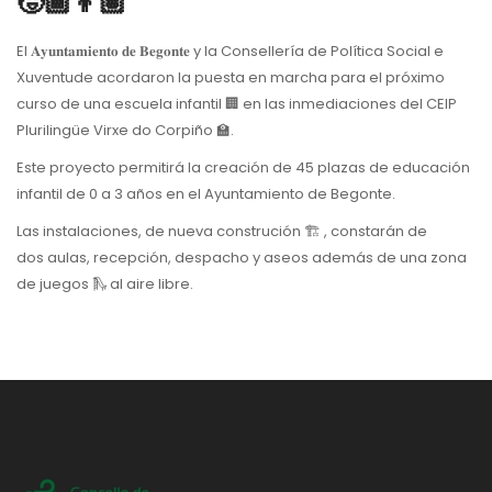
🧒🏾👦🏽
El 𝐀𝐲𝐮𝐧𝐭𝐚𝐦𝐢𝐞𝐧𝐭𝐨 𝐝𝐞 𝐁𝐞𝐠𝐨𝐧𝐭𝐞 y la Consellería de Política Social e
Xuventude acordaron la puesta en marcha para el próximo
curso de una escuela infantil 🏢 en las inmediaciones del CEIP
Plurilingüe Virxe do Corpiño 🏫.
Este proyecto permitirá la creación de 45 plazas de educación
infantil de 0 a 3 años en el Ayuntamiento de Begonte.
Las instalaciones, de nueva construción 🏗 , constarán de
dos aulas, recepción, despacho y aseos además de una zona
de juegos 🛝 al aire libre.