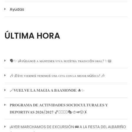
Ayudas
ÚLTIMA HORA
🗣️✨ ¡Aʏúᴅᴀɴᴏs ᴀ ᴍᴀɴᴛᴇɴᴇʀ ᴠɪᴠᴀ ɴᴜᴇsᴛʀᴀ ᴛʀᴀᴅɪᴄɪóɴ ᴏʀᴀʟ! ✨📖
🎶 ¡Esᴛᴇ ᴠɪᴇʀɴᴇs ᴛᴇɴᴇᴍᴏs ᴜɴᴀ ᴄɪᴛᴀ ᴄᴏɴ ʟᴀ ᴍᴇᴊᴏʀ ᴍúsɪᴄᴀ! 🎶
🪄𝐕𝐔𝐄𝐋𝐕𝐄 𝐋𝐀 𝐌𝐀𝐆𝐈𝐀 𝐀 𝐁𝐀𝐀𝐌𝐎𝐍𝐃𝐄 🎩✨
𝐏𝐑𝐎𝐆𝐑𝐀𝐌𝐀 𝐃𝐄 𝐀𝐂𝐓𝐈𝐕𝐈𝐃𝐀𝐃𝐄𝐒 𝐒𝐎𝐂𝐈𝐎𝐂𝐔𝐋𝐓𝐔𝐑𝐀𝐋𝐄𝐒 𝐘
𝐃𝐄𝐏𝐎𝐑𝐓𝐈𝐕𝐀𝐒 𝟐𝟎𝟐𝟔/𝟐𝟎𝟐𝟕 🏀🏊‍♀️🧘‍♀️🎭🎨🎺🎲🤸
¡AYER MARCHAMOS DE EXCURSIÓN 🚌 A LA FIESTA DEL ALBARIÑO