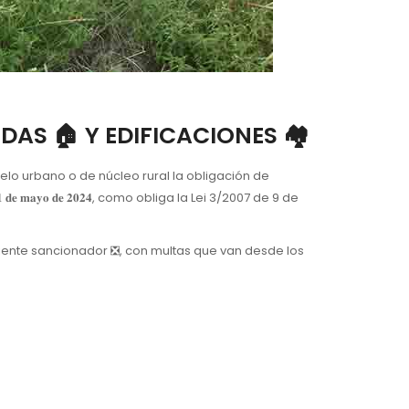
NDAS 🏠 Y EDIFICACIONES 🏘
ncas en suelo urbano o de núcleo rural la obligación de
 𝐦𝐚𝐲𝐨 𝐝𝐞 𝟐𝟎𝟐𝟒, como obliga la Lei 3/2007 de 9 de
iente sancionador ❎, con multas que van desde los