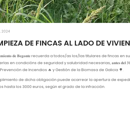
L 2024
MPIEZA DE FINCAS AL LADO DE VIVIE
𝐧𝐭𝐚𝐦𝐢𝐞𝐧𝐭𝐨 𝐝𝐞 𝐁𝐞𝐠𝐨𝐧𝐭𝐞 recuerda a todos/as los/las titulares de fi
as en condicións de seguridad y salubridad necesarias, 𝐚𝐧𝐭𝐞𝐬 𝐝𝐞𝐥 𝟑𝟏 𝐝
 Prevención de Incendios 🔥 y Gestión de la Biomasa de Galicia 🌳.
mplimiento de dicha obligación puede acarrear la apertura de exped
s hasta los 3000 euros, según el grado de la infracción.