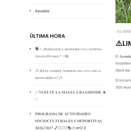
Ayudas
03 ABRI
ÚLTIMA HORA
⚠️LI
🗣️✨ ¡Aʏúᴅᴀɴᴏs ᴀ ᴍᴀɴᴛᴇɴᴇʀ ᴠɪᴠᴀ ɴᴜᴇsᴛʀᴀ
ᴛʀᴀᴅɪᴄɪóɴ ᴏʀᴀʟ! ✨📖
El 𝐀𝐲𝐮
mantenerl
Abril de
🎶 ¡Esᴛᴇ ᴠɪᴇʀɴᴇs ᴛᴇɴᴇᴍᴏs ᴜɴᴀ ᴄɪᴛᴀ ᴄᴏɴ ʟᴀ
ᴍᴇᴊᴏʀ ᴍúsɪᴄᴀ! 🎶
El incu
300 euro
🪄𝐕𝐔𝐄𝐋𝐕𝐄 𝐋𝐀 𝐌𝐀𝐆𝐈𝐀 𝐀 𝐁𝐀𝐀𝐌𝐎𝐍𝐃𝐄 🎩
✨
𝐏𝐑𝐎𝐆𝐑𝐀𝐌𝐀 𝐃𝐄 𝐀𝐂𝐓𝐈𝐕𝐈𝐃𝐀𝐃𝐄𝐒
𝐒𝐎𝐂𝐈𝐎𝐂𝐔𝐋𝐓𝐔𝐑𝐀𝐋𝐄𝐒 𝐘 𝐃𝐄𝐏𝐎𝐑𝐓𝐈𝐕𝐀𝐒
𝟐𝟎𝟐𝟔/𝟐𝟎𝟐𝟕 🏀🏊‍♀️🧘‍♀️🎭🎨🎺🎲🤸