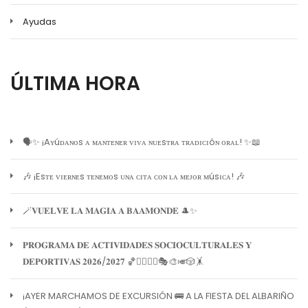
Ayudas
ÚLTIMA HORA
🗣️✨ ¡Aʏúᴅᴀɴᴏs ᴀ ᴍᴀɴᴛᴇɴᴇʀ ᴠɪᴠᴀ ɴᴜᴇsᴛʀᴀ ᴛʀᴀᴅɪᴄɪóɴ ᴏʀᴀʟ! ✨📖
🎶 ¡Esᴛᴇ ᴠɪᴇʀɴᴇs ᴛᴇɴᴇᴍᴏs ᴜɴᴀ ᴄɪᴛᴀ ᴄᴏɴ ʟᴀ ᴍᴇᴊᴏʀ ᴍúsɪᴄᴀ! 🎶
🪄𝐕𝐔𝐄𝐋𝐕𝐄 𝐋𝐀 𝐌𝐀𝐆𝐈𝐀 𝐀 𝐁𝐀𝐀𝐌𝐎𝐍𝐃𝐄 🎩✨
𝐏𝐑𝐎𝐆𝐑𝐀𝐌𝐀 𝐃𝐄 𝐀𝐂𝐓𝐈𝐕𝐈𝐃𝐀𝐃𝐄𝐒 𝐒𝐎𝐂𝐈𝐎𝐂𝐔𝐋𝐓𝐔𝐑𝐀𝐋𝐄𝐒 𝐘
𝐃𝐄𝐏𝐎𝐑𝐓𝐈𝐕𝐀𝐒 𝟐𝟎𝟐𝟔/𝟐𝟎𝟐𝟕 🏀🏊‍♀️🧘‍♀️🎭🎨🎺🎲🤸
¡AYER MARCHAMOS DE EXCURSIÓN 🚌 A LA FIESTA DEL ALBARIÑO