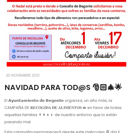
30 NOVIEMBRE 2021
NAVIDAD PARA TOD@S 🎅🏻🎄🌟
El 𝗔𝘆𝘂𝗻𝘁𝗮𝗺𝗶𝗲𝗻𝘁𝗼 𝗱𝗲 𝗕𝗲𝗴𝗼𝗻𝘁𝗲 organiza, un año más, la
CAMPAÑA DE 𝐑𝐄𝐂𝐎𝐆𝐈𝐃𝐀 𝐃𝐄 𝐀𝐋𝐈𝐌𝐄𝐍𝐓𝐎𝐒 🥪 en favor de todas
aquellas familias 👨‍👩‍👧‍👦 de nuestro entorno que lo están
pasando mal.
Esta campaña permanecerá desde este miércoles 📆 día 𝟏