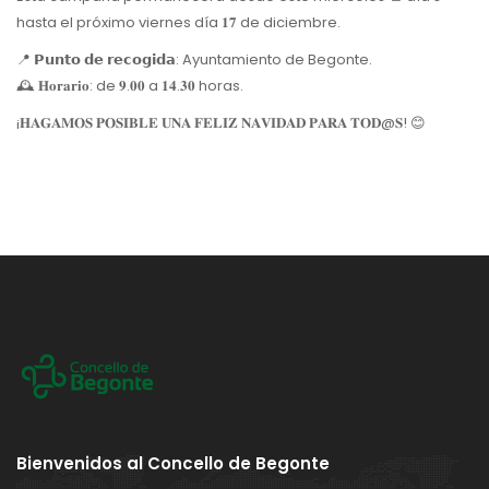
hasta el próximo viernes día 𝟏𝟕 de diciembre.
📍 𝗣𝘂𝗻𝘁𝗼 𝗱𝗲 𝗿𝗲𝗰𝗼𝗴𝗶𝗱𝗮: Ayuntamiento de Begonte.
🕰 𝐇𝐨𝐫𝐚𝐫𝐢𝐨: de 𝟗.𝟎𝟎 a 𝟏𝟒.𝟑𝟎 horas.
¡𝐇𝐀𝐆𝐀𝐌𝐎𝐒 𝐏𝐎𝐒𝐈𝐁𝐋𝐄 𝐔𝐍𝐀 𝐅𝐄𝐋𝐈𝐙 𝐍𝐀𝐕𝐈𝐃𝐀𝐃 𝐏𝐀𝐑𝐀 𝐓𝐎𝐃@𝐒! 😊
Bienvenidos al Concello de Begonte